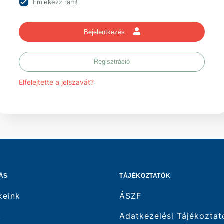
Emlékezz rám!
Bejelentkezés
Regisztráció
Elfelejtette a jelszavát?
ÁS
TÁJÉKOZTATÓK
keink
ÁSZF
k
Adatkezelési Tájékoztat