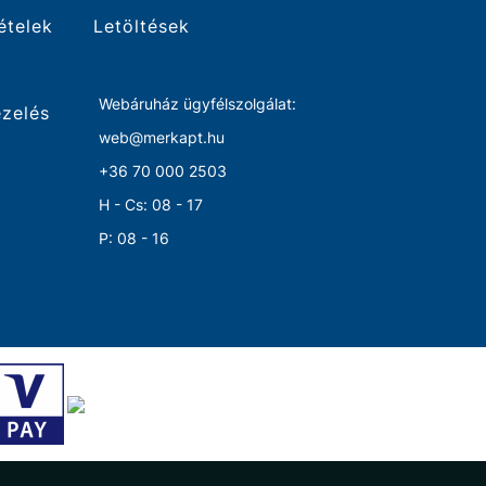
tételek
Letöltések
Webáruház ügyfélszolgálat:
ezelés
web@merkapt.hu
+36 70 000 2503
H - Cs: 08 - 17
P: 08 - 16