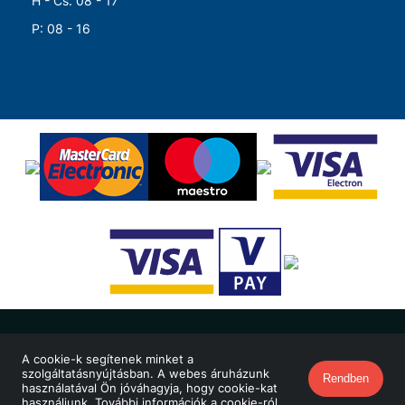
H - Cs: 08 - 17
P: 08 - 16
© Merkapt Zrt. 2026 Minden jog fenntartva!
A cookie-k segítenek minket a
szolgáltatásnyújtásban. A webes áruházunk
Oldalt készítette:
Vector Kft.
Rendben
használatával Ön jóváhagyja, hogy cookie-kat
használjunk.
További információk a cookie-ról
.