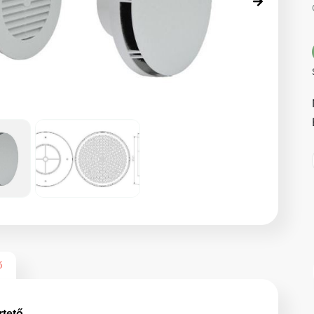
ő
tető