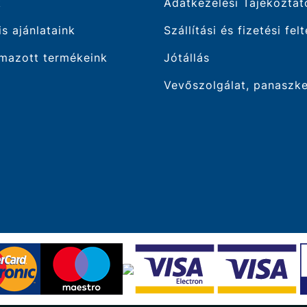
k
Adatkezelési Tájékoztat
is ajánlataink
Szállítási és fizetési fel
mazott termékeink
Jótállás
Vevőszolgálat, panaszk