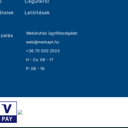
ó
Cégünkről
tételek
Letöltések
Webáruház ügyfélszolgálat:
ezelés
web@merkapt.hu
+36 70 000 2503
H - Cs: 08 - 17
P: 08 - 16