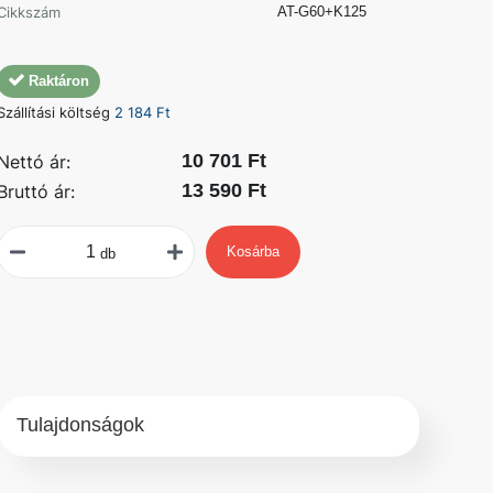
Cikkszám
AT-G60+K125
Raktáron
Szállítási költség
2 184 Ft
10 701 Ft
Nettó ár:
13 590 Ft
Bruttó ár:
Kosárba
db
Tulajdonságok