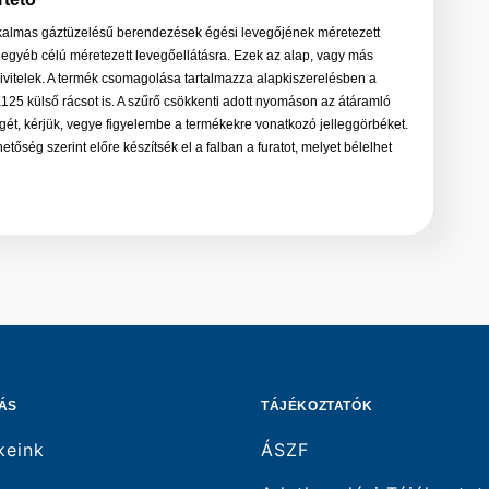
kalmas gáztüzelésű berendezések égési levegőjének méretezett
ve egyéb célú méretezett levegőellátásra. Ezek az alap, vagy más
ivitelek. A termék csomagolása tartalmazza alapkiszerelésben a
K125 külső rácsot is. A szűrő csökkenti adott nyomáson az átáramló
ét, kérjük, vegye figyelembe a termékekre vonatkozó jelleggörbéket.
etőség szerint előre készítsék el a falban a furatot, melyet bélelhet
s
 csővel (amely lejtsen kifelé), de javasoljuk az NA 125 méretű KG-
hez termékeink illeszkednek. A béléscső elhelyezésétől el lehet
furat pormentes és a légbevezető csonkjához képest keresztmetszet
. A termék elhelyezésének tekintetében javasoljuk a magasabb
építést, de a szűrő nélküli változat elhelyezhető megfelelő tartó
tor mögé is, illetve amennyiben 2 db légbevezető kerül beépítésre
am kialakításra, tartsa be a tervező által figyelembe vett magasság
tervezés során figyelembe kell venni az összekötő cső, illetve a külső
is.
lusztrációk. A termék a valóságban eltérő lehet.
ÁS
TÁJÉKOZTATÓK
információk a gyártó által megadott adatok.
kek adatait bármikor, előzetes bejelentés nélkül megváltoztathatják.
keink
ÁSZF
résért nem tudunk felelősséget vállalni!