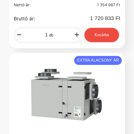
Nettó ár:
1 354 987 Ft
1 720 833 Ft
Bruttó ár:
Kosárba
db
EXTRA ALACSONY ÁR