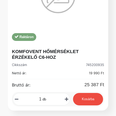
Raktáron
KOMFOVENT HŐMÉRSÉKLET
ÉRZÉKELŐ C6-HOZ
Cikkszám
745200935
Nettó ár:
19 990 Ft
25 387 Ft
Bruttó ár:
Kosárba
db