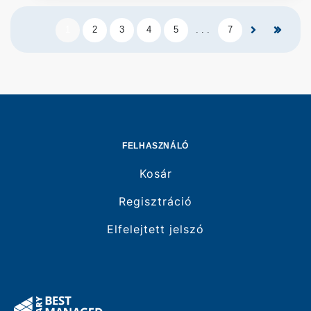
1
2
3
4
5
. . .
7
FELHASZNÁLÓ
Kosár
Regisztráció
Elfelejtett jelszó