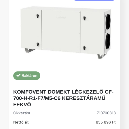
Raktáron
KOMFOVENT DOMEKT LÉGKEZELŐ CF-
700-H-R1-F7/M5-C6 KERESZTÁRAMÚ
FEKVŐ
Cikkszám
710700313
Nettó ár:
855 896 Ft