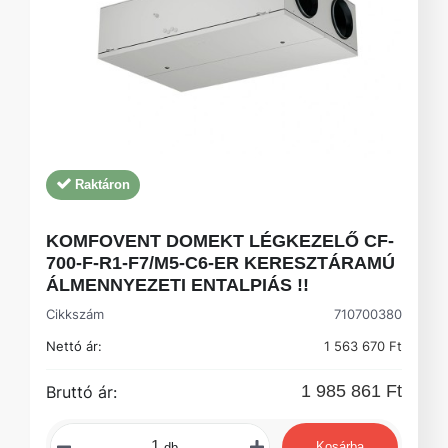
Raktáron
KOMFOVENT DOMEKT LÉGKEZELŐ CF-
700-F-R1-F7/M5-C6-ER KERESZTÁRAMÚ
ÁLMENNYEZETI ENTALPIÁS !!
Cikkszám
710700380
Nettó ár:
1 563 670 Ft
1 985 861 Ft
Bruttó ár:
Kosárba
db