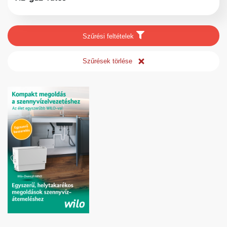
Szűrési feltételek
Szűrések törlése