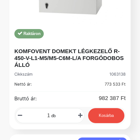
Raktáron
KOMFOVENT DOMEKT LÉGKEZELŐ R-
450-V-L1-M5/M5-C6M-L/A FORGÓDOBOS
ÁLLÓ
Cikkszám
1063138
Nettó ár:
773 533 Ft
982 387 Ft
Bruttó ár:
Kosárba
db