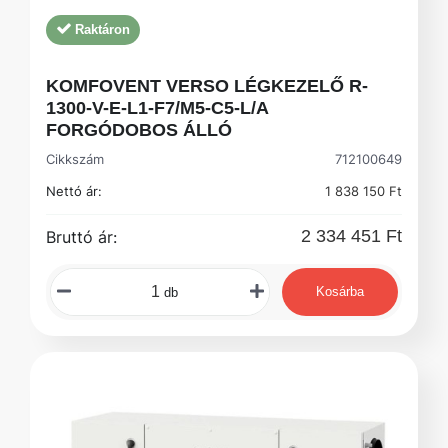
Raktáron
KOMFOVENT VERSO LÉGKEZELŐ R-
1300-V-E-L1-F7/M5-C5-L/A
FORGÓDOBOS ÁLLÓ
Cikkszám
712100649
Nettó ár:
1 838 150 Ft
2 334 451 Ft
Bruttó ár:
Kosárba
db