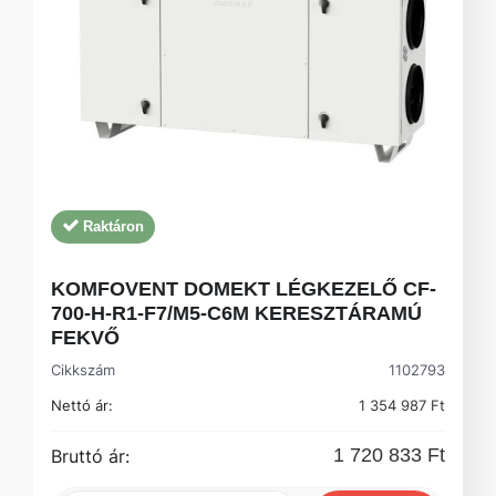
Raktáron
KOMFOVENT DOMEKT LÉGKEZELŐ CF-
700-H-R1-F7/M5-C6M KERESZTÁRAMÚ
FEKVŐ
Cikkszám
1102793
Nettó ár:
1 354 987 Ft
1 720 833 Ft
Bruttó ár: