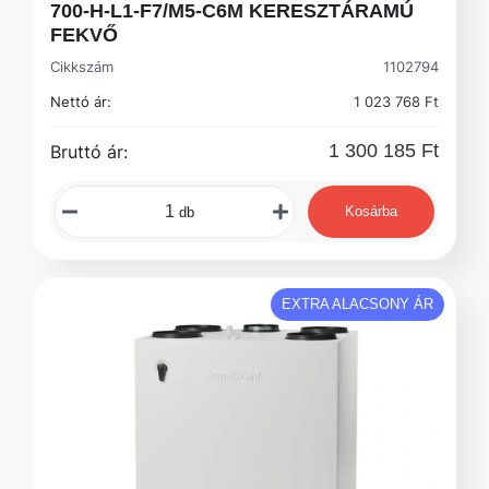
700-H-L1-F7/M5-C6M KERESZTÁRAMÚ
FEKVŐ
Cikkszám
1102794
Nettó ár:
1 023 768 Ft
1 300 185 Ft
Bruttó ár:
Kosárba
db
EXTRA ALACSONY ÁR