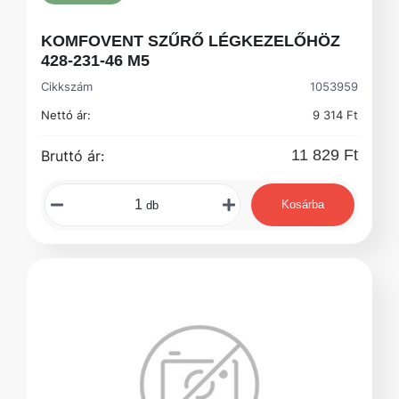
KOMFOVENT SZŰRŐ LÉGKEZELŐHÖZ
428-231-46 M5
Cikkszám
1053959
Nettó ár:
9 314 Ft
11 829 Ft
Bruttó ár:
Kosárba
db