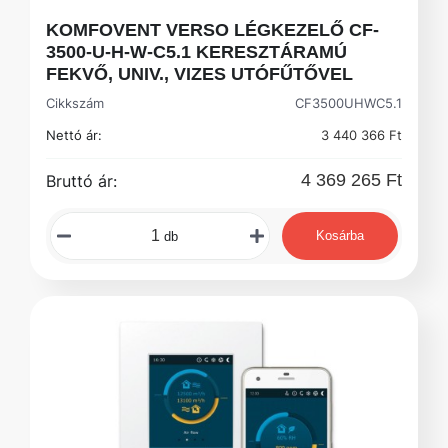
KOMFOVENT VERSO LÉGKEZELŐ CF-
3500-U-H-W-C5.1 KERESZTÁRAMÚ
FEKVŐ, UNIV., VIZES UTÓFŰTŐVEL
Cikkszám
CF3500UHWC5.1
Nettó ár:
3 440 366 Ft
4 369 265 Ft
Bruttó ár:
Kosárba
db