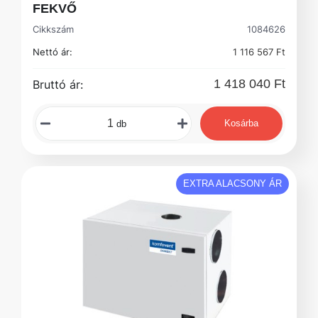
FEKVŐ
Cikkszám
1084626
Nettó ár:
1 116 567 Ft
1 418 040 Ft
Bruttó ár:
Kosárba
db
EXTRA ALACSONY ÁR