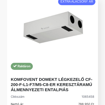
EXTRA ALACSONY ÁR
Raktáron
KOMFOVENT DOMEKT LÉGKEZELŐ CF-
200-F-L1-F7/M5-C8-ER KERESZTÁRAMÚ
ÁLMENNYEZETI ENTALPIÁS
Cikkszám
1065458
Nettó ár:
788 950 Ft