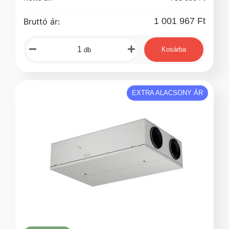
1 001 967 Ft
Bruttó ár:
Kosárba
db
EXTRA ALACSONY ÁR