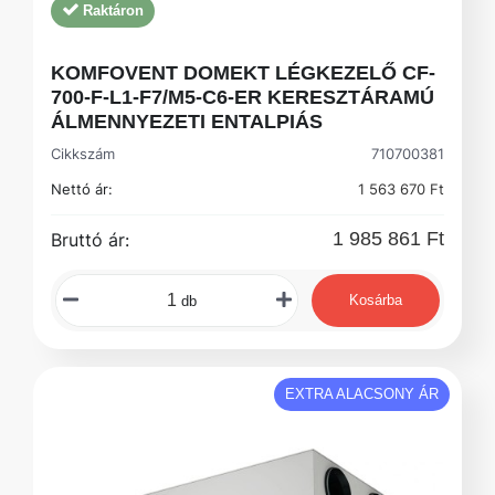
Raktáron
KOMFOVENT DOMEKT LÉGKEZELŐ CF-
700-F-L1-F7/M5-C6-ER KERESZTÁRAMÚ
ÁLMENNYEZETI ENTALPIÁS
Cikkszám
710700381
Nettó ár:
1 563 670 Ft
1 985 861 Ft
Bruttó ár:
Kosárba
db
EXTRA ALACSONY ÁR