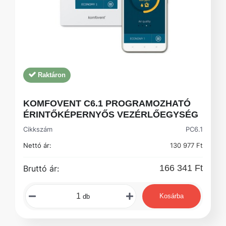
Raktáron
KOMFOVENT C6.1 PROGRAMOZHATÓ
ÉRINTŐKÉPERNYŐS VEZÉRLŐEGYSÉG
Cikkszám
PC6.1
Nettó ár:
130 977 Ft
166 341 Ft
Bruttó ár:
Kosárba
db