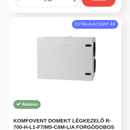
EXTRA ALACSONY ÁR
Raktáron
KOMFOVENT DOMEKT LÉGKEZELŐ R-
700-H-L1-F7/M5-C6M-L/A FORGÓDOBOS