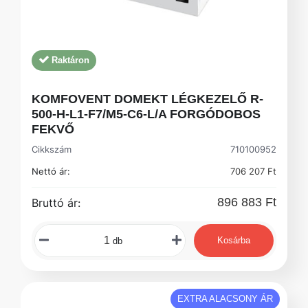
Raktáron
KOMFOVENT DOMEKT LÉGKEZELŐ R-
500-H-L1-F7/M5-C6-L/A FORGÓDOBOS
FEKVŐ
Cikkszám
710100952
Nettó ár:
706 207 Ft
896 883 Ft
Bruttó ár:
Kosárba
db
EXTRA ALACSONY ÁR