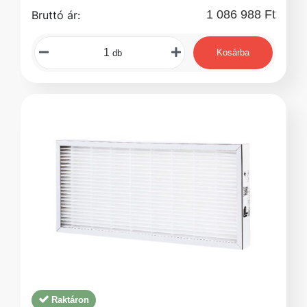
1 086 988 Ft
Bruttó ár:
Kosárba
db
Raktáron