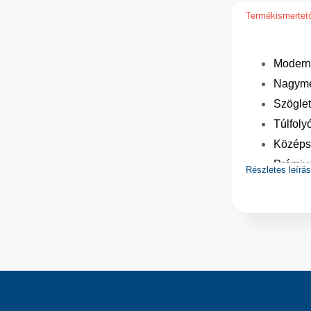
Termékismertet
Modern,
Nagymé
Szöglet
Túlfolyó
Középső
Prémium
Részletes leírá
Tágas
Falra s
Kiválóa
Fényes 
Nagy ra
Műszaki ada