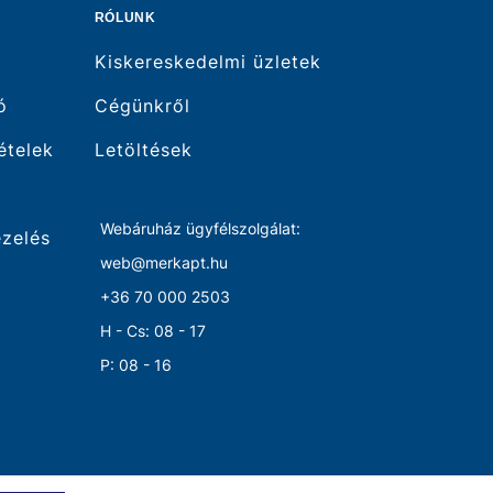
RÓLUNK
Kiskereskedelmi üzletek
ó
Cégünkről
tételek
Letöltések
Webáruház ügyfélszolgálat:
ezelés
web@merkapt.hu
+36 70 000 2503
H - Cs: 08 - 17
P: 08 - 16