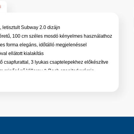
ő
 letisztult Subway 2.0 dizájn
retű, 100 cm széles mosdó kényelmes használathoz
es forma elegáns, időtálló megjelenéssel
val ellátott kialakítás
 csapfurattal, 3 lyukas csaptelepekhez előkészítve
 minőségű Villeroy & Boch szaniterkerámia
s
 mosdómedence
zerelhető vagy fürdőszobabútorra építhető
n kombinálható Subway 2.0 bútorokkal
White Alpin felület
kodófelület
tok