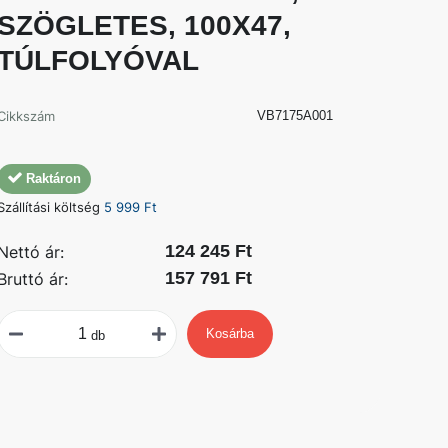
SZÖGLETES, 100X47,
TÚLFOLYÓVAL
Cikkszám
VB7175A001
Raktáron
Szállítási költség
5 999 Ft
124 245 Ft
Nettó ár:
157 791 Ft
Bruttó ár:
Kosárba
db