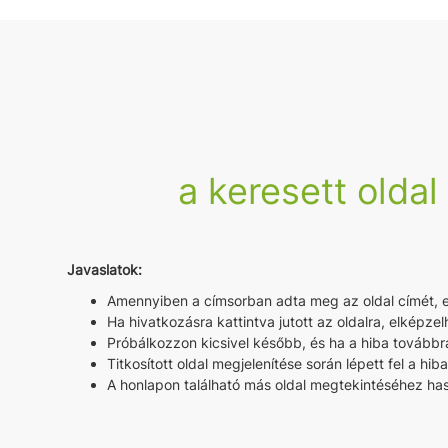
a keresett oldal
Javaslatok:
Amennyiben a címsorban adta meg az oldal címét, ell
Ha hivatkozásra kattintva jutott az oldalra, elképzel
Próbálkozzon kicsivel később, és ha a hiba továbbra
Titkosított oldal megjelenítése során lépett fel a hib
A honlapon található más oldal megtekintéséhez hasz