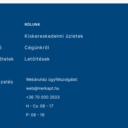
RÓLUNK
Kiskereskedelmi üzletek
ó
Cégünkről
tételek
Letöltések
Webáruház ügyfélszolgálat:
ezelés
web@merkapt.hu
+36 70 000 2503
H - Cs: 08 - 17
P: 08 - 16