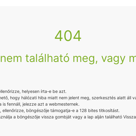
404
 nem található meg, vagy m
enőrizze, helyesen írta-e be azt.
hető, hogy hálózati hiba miatt nem jelent meg, szerkesztés alatt áll v
 is fennáll, jelezze azt a webmesternek.
a, ellenőrizze, böngészője támogatja-e a 128 bites titkosítást.
nálja a böngészője vissza gombját vagy a lap alján található Vissza