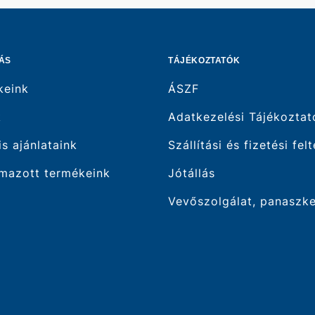
ÁS
TÁJÉKOZTATÓK
keink
ÁSZF
k
Adatkezelési Tájékoztat
is ajánlataink
Szállítási és fizetési fel
mazott termékeink
Jótállás
Vevőszolgálat, panaszk