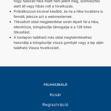
hogy hálózati hiba miatt nem jelent meg, szerkesztés
alatt áll vagy hibás volt a hivatkozás.
Próbálkozzon kicsivel később, és ha a hiba továbbra is
fennáll, jelezze azt a webmesternek.
Titkosított oldal megjelenítése során lépett fel a hiba,
ellenőrizze, böngészője támogatja-e a 128 bites
titkosítást.
A honlapon található más oldal megtekintéséhez
használja a böngészője vissza gombját vagy a lap alján
található Vissza hivatkozást.
FELHASZNÁLÓ
Kosár
Regisztráció