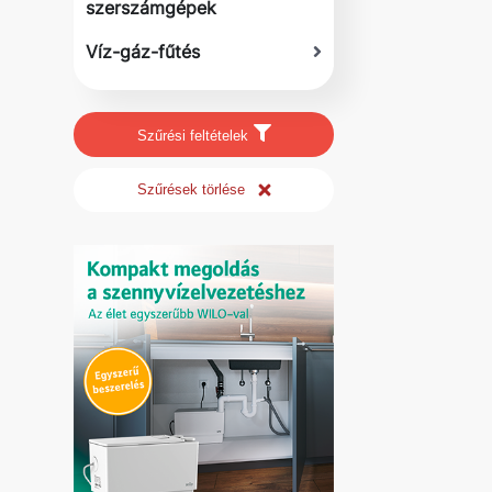
szerszámgépek
Víz-gáz-fűtés
Szűrési feltételek
Szűrések törlése