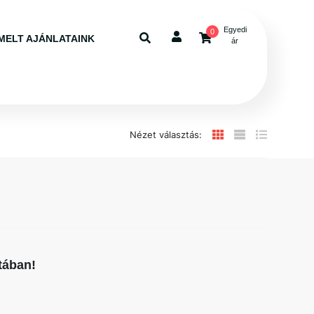
Egyedi
0
MELT AJÁNLATAINK
ár
Nézet választás:
tában!