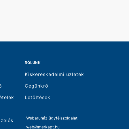
RÓLUNK
Kiskereskedelmi üzletek
ó
Cégünkről
tételek
Letöltések
Webáruház ügyfélszolgálat:
ezelés
web@merkapt.hu