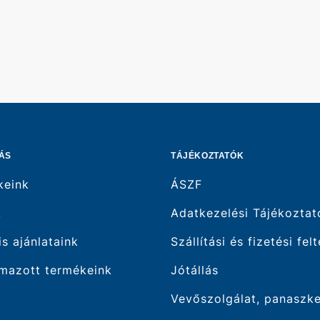
ÁS
TÁJÉKOZTATÓK
keink
ÁSZF
k
Adatkezelési Tájékoztat
is ajánlataink
Szállítási és fizetési fel
mazott termékeink
Jótállás
Vevőszolgálat, panaszk