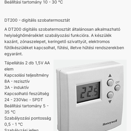
Beállítási tartomány 10 - 30 °C
DT200 - digitális szobatermosztát
A DT200 digitális szobatermosztát általánosan alkalmazható
helyiséghőmérséklet szabályozási funkcióra. A készülék
kazánt, zónaszelepet, keringető szivattyút, elektromos
fűtőkészüléket kapcsolhat, fűtési, illetve hűtési rendszerekben
egyaránt.
Tápellátás 2 db 1,5V AA
elem
Kapcsolási teljesítmény
8A - rezisztív
3A - induktív
Kapcsolható feszültség
24 - 230Vac - SPDT
Beállítási tartomány 5 -
35 °C
Szabályozási pontosság
0,5 - 1 °C
Szabályzási jelleg