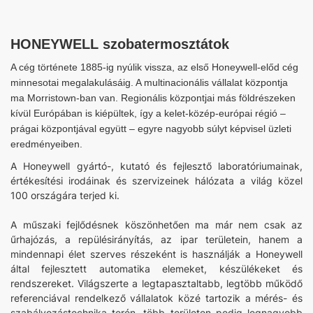
HONEYWELL szobatermosztátok
A cég története 1885-ig nyúlik vissza, az első Honeywell-előd cég
minnesotai megalakulásáig. A multinacionális vállalat központja
ma Morristown-ban van. Regionális központjai más földrészeken
kívül Európában is kiépültek, így a kelet-közép-európai régió –
prágai központjával együtt – egyre nagyobb súlyt képvisel üzleti
eredményeiben.
A Honeywell gyártó-, kutató és fejlesztő laboratóriumainak,
értékesítési irodáinak és szervizeinek hálózata a világ közel
100 országára terjed ki.
A műszaki fejlődésnek köszönhetően ma már nem csak az
űrhajózás, a repülésirányítás, az ipar területein, hanem a
mindennapi élet szerves részeként is használják a Honeywell
által fejlesztett automatika elemeket, készülékeket és
rendszereket. Világszerte a legtapasztaltabb, legtöbb működő
referenciával rendelkező vállalatok közé tartozik a mérés- és
szabályozástechnika terén, több területen pedig legnagyobb