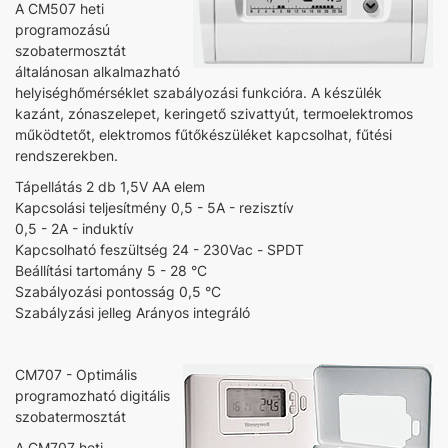
A CM507 heti
programozású
szobatermosztát
általánosan alkalmazható
helyiséghőmérséklet szabályozási funkcióra. A készülék
kazánt, zónaszelepet, keringető szivattyút, termoelektromos
működtetőt, elektromos fűtőkészüléket kapcsolhat, fűtési
rendszerekben.
Tápellátás 2 db 1,5V AA elem
Kapcsolási teljesítmény 0,5 - 5A - rezisztív
0,5 - 2A - induktív
Kapcsolható feszültség 24 - 230Vac - SPDT
Beállítási tartomány 5 - 28 °C
Szabályozási pontosság 0,5 °C
Szabályzási jelleg Arányos integráló
CM707 - Optimális
programozható digitális
szobatermosztát
A CM707 heti