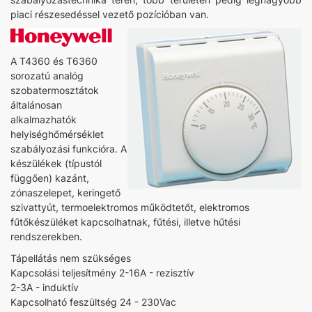
piaci részesedéssel vezető pozícióban van.
A T4360 és T6360
sorozatú analóg
szobatermosztátok
általánosan
alkalmazhatók
helyiséghőmérséklet
szabályozási funkcióra. A
készülékek (típustól
függően) kazánt,
zónaszelepet, keringető
szivattyút, termoelektromos működtetőt, elektromos
fűtőkészüléket kapcsolhatnak, fűtési, illetve hűtési
rendszerekben.
Tápellátás nem szükséges
Kapcsolási teljesítmény 2-16A - rezisztív
2-3A - induktív
Kapcsolható feszültség 24 - 230Vac