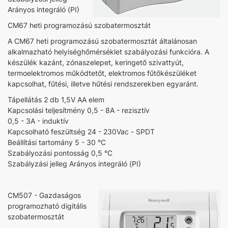
Arányos integráló (PI)
CM67 heti programozású szobatermosztát
A CM67 heti programozású szobatermosztát általánosan
alkalmazható helyiséghőmérséklet szabályozási funkcióra. A
készülék kazánt, zónaszelepet, keringető szivattyút,
termoelektromos működtetőt, elektromos fűtőkészüléket
kapcsolhat, fűtési, illetve hűtési rendszerekben egyaránt.
Tápellátás 2 db 1,5V AA elem
Kapcsolási teljesítmény 0,5 - 8A - rezisztív
0,5 - 3A - induktív
Kapcsolható feszültség 24 - 230Vac - SPDT
Beállítási tartomány 5 - 30 °C
Szabályozási pontosság 0,5 °C
Szabályzási jelleg Arányos integráló (PI)
CM507 - Gazdaságos
programozható digitális
szobatermosztát