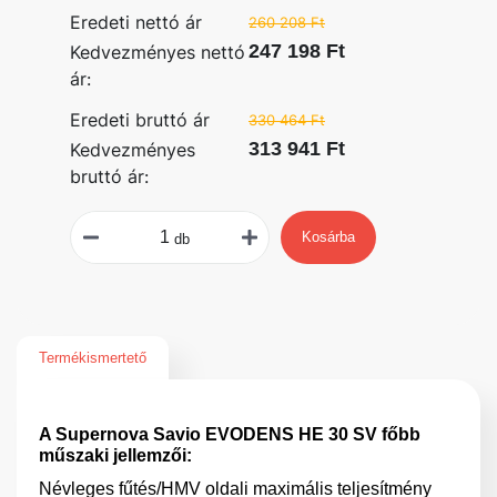
Eredeti nettó ár
260 208 Ft
247 198 Ft
Kedvezményes nettó
ár:
Eredeti bruttó ár
330 464 Ft
313 941 Ft
Kedvezményes
bruttó ár:
Kosárba
db
Termékismertető
A Supernova Savio EVODENS HE 30 SV főbb
műszaki jellemzői:
Névleges fűtés/HMV oldali maximális teljesítmény
25