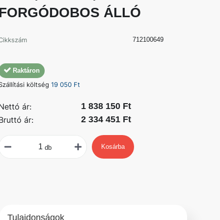
FORGÓDOBOS ÁLLÓ
Cikkszám
712100649
Raktáron
Szállítási költség
19 050 Ft
1 838 150 Ft
Nettó ár:
2 334 451 Ft
Bruttó ár:
Kosárba
db
Tulajdonságok