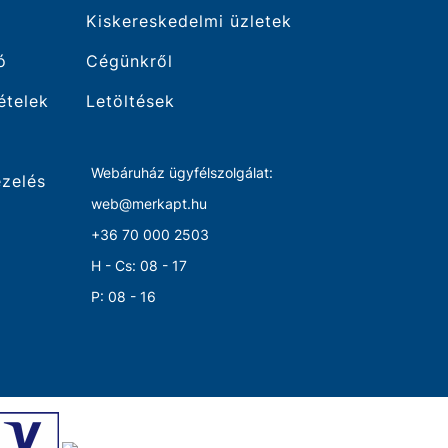
Kiskereskedelmi üzletek
ó
Cégünkről
tételek
Letöltések
Webáruház ügyfélszolgálat:
ezelés
web@merkapt.hu
+36 70 000 2503
H - Cs: 08 - 17
P: 08 - 16