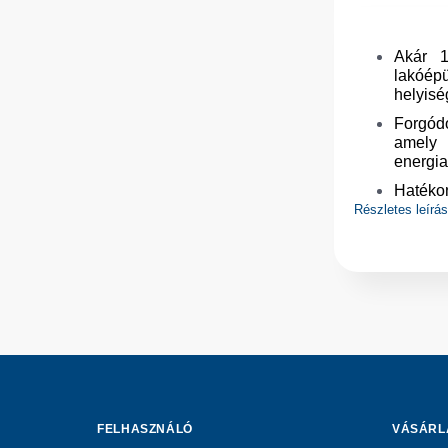
Akár 1
lakóépü
helyisé
Forgód
amely 
energia
Hatéko
komfor
Részletes leírá
idősza
A forg
nedvess
Smart 
energia
Álló k
techni
elhelye
Balos 
FELHASZNÁLÓ
VÁSÁRL
karbant