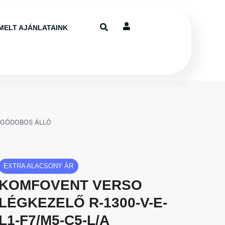
MELT AJÁNLATAINK
ORGÓDOBOS ÁLLÓ
EXTRA ALACSONY ÁR
KOMFOVENT VERSO
LÉGKEZELŐ R-1300-V-E-
L1-F7/M5-C5-L/A