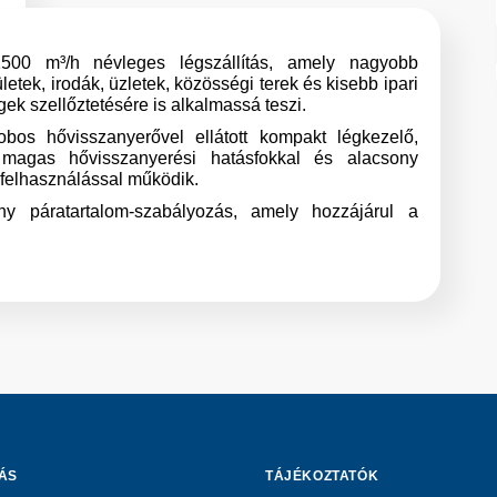
500 m³/h névleges légszállítás, amely nagyobb
letek, irodák, üzletek, közösségi terek és kisebb ipari
gek szellőztetésére is alkalmassá teszi.
obos hővisszanyerővel ellátott kompakt légkezelő,
magas hővisszanyerési hatásfokkal és alacsony
felhasználással működik.
ny páratartalom-szabályozás, amely hozzájárul a
tosabb beltéri klímához, különösen a fűtési
s
kban.
ódobos hővisszanyerő a hőenergia mellett a levegő
égtartalmának egy részét is képes visszanyerni.
C5 vezérlési rendszer fejlett automatizálási,
felügyeleti és üzemeltetési funkciókkal.
ivitelű berendezés, amely gépészeti helyiségekben,
kai terekben és szellőzőgépházakban egyszerűen
zhető.
kivitelű készülék, bal oldali vizsgálónyílással és
ÁS
TÁJÉKOZTATÓK
artási hozzáféréssel.