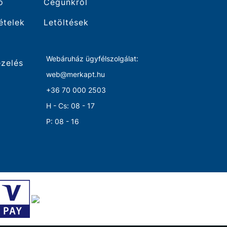
ó
Cégünkről
tételek
Letöltések
Webáruház ügyfélszolgálat:
ezelés
web@merkapt.hu
+36 70 000 2503
H - Cs: 08 - 17
P: 08 - 16