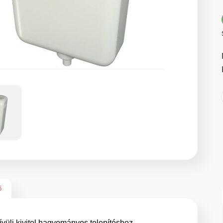
ő
ívüli kivitel hagyományos telepítéshez