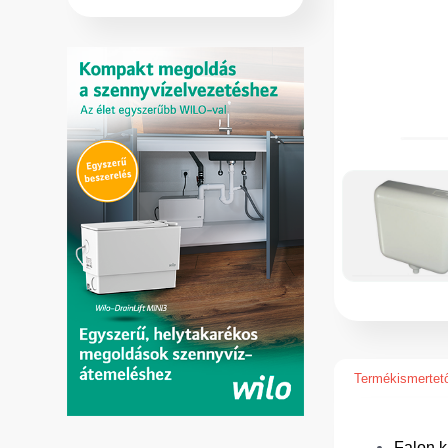
Termékismertet
Falon k