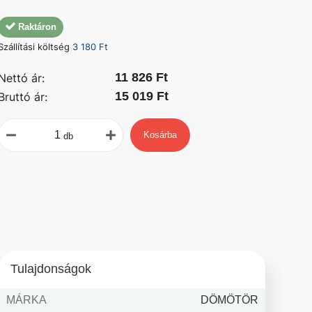
Raktáron
Szállítási költség
3 180 Ft
11 826 Ft
Nettó ár:
15 019 Ft
Bruttó ár:
Kosárba
db
Tulajdonságok
MÁRKA
DÖMÖTÖR