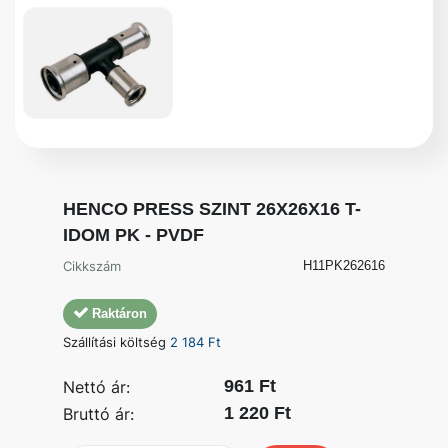
HENCO PRESS SZINT 26X26X16 T-
IDOM PK - PVDF
Cikkszám
H11PK262616
Raktáron
Szállítási költség
2 184 Ft
961 Ft
Nettó ár:
1 220 Ft
Bruttó ár: