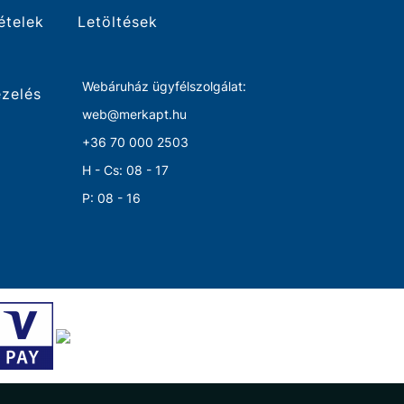
tételek
Letöltések
Webáruház ügyfélszolgálat:
ezelés
web@merkapt.hu
+36 70 000 2503
H - Cs: 08 - 17
P: 08 - 16