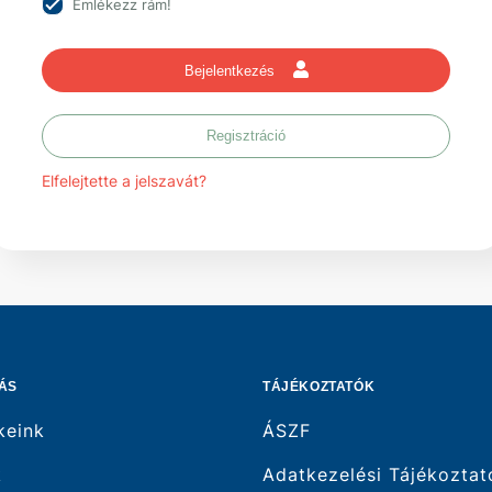
Emlékezz rám!
Bejelentkezés
Regisztráció
Elfelejtette a jelszavát?
ÁS
TÁJÉKOZTATÓK
keink
ÁSZF
k
Adatkezelési Tájékoztat