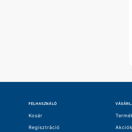
FELHASZNÁLÓ
VÁSÁRL
Kosár
Termé
Regisztráció
Akció