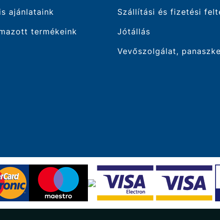
is ajánlataink
Szállítási és fizetési fel
mazott termékeink
Jótállás
Vevőszolgálat, panaszk