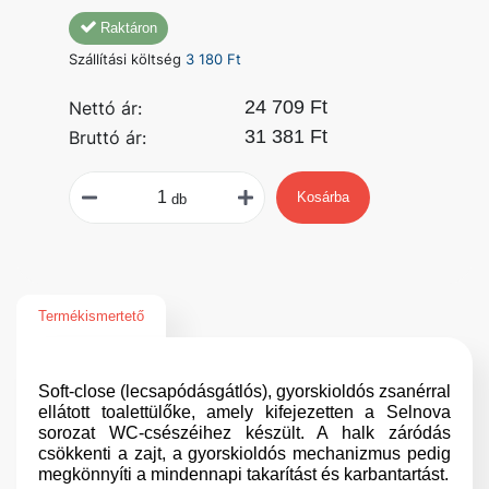
Raktáron
Szállítási költség
3 180 Ft
24 709 Ft
Nettó ár:
31 381 Ft
Bruttó ár:
Kosárba
db
Termékismertető
Soft-close (lecsapódásgátlós), gyorskioldós zsanérral
ellátott toalettülőke, amely kifejezetten a Selnova
sorozat WC-csészéihez készült. A halk záródás
csökkenti a zajt, a gyorskioldós mechanizmus pedig
megkönnyíti a mindennapi takarítást és karbantartást.