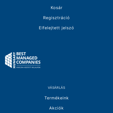
Zsanér: gyorskioldós, könnyen levehető a
Kosár
tisztításhoz
Anyag: tartós műanyag / duroplast
Regisztráció
Szín: fehér
Elfelejtett jelszó
Méret: 450 x 360 x 50 mm
Tömeg: 2 kg
Garancia: 2 év gyártói
Szállított tartozék a csomagban: Gyorskioldós
zsanérok és rögzítőelemek
VÁSÁRLÁS
Termékeink
Akciók