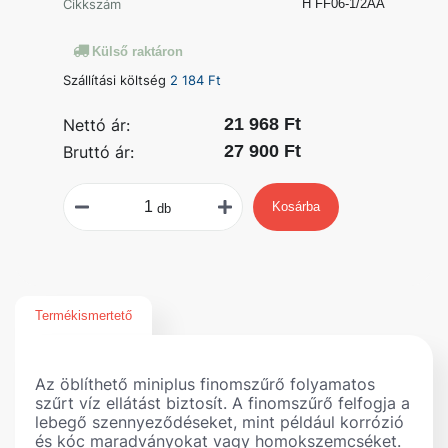
Cikkszám
H FF06-1/2AA
Külső raktáron
Szállítási költség
2 184 Ft
21 968 Ft
Nettó ár:
27 900 Ft
Bruttó ár:
Kosárba
db
Termékismertető
Az öblíthető miniplus finomszűrő folyamatos
szűrt víz ellátást biztosít. A finomszűrő felfogja a
lebegő szennyeződéseket, mint például korrózió
és kóc maradványokat vagy homokszemcséket.