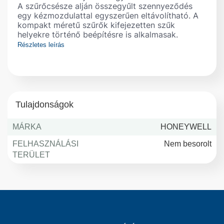
A szűrőcsésze alján összegyűlt szennyeződés
egy kézmozdulattal egyszerűen eltávolítható. A
kompakt méretű szűrők kifejezetten szűk
helyekre történő beépítésre is alkalmasak.
Részletes leírás
Tanúsítványok
DVGW
Szűrő típusa
öblíthető
Közeg
ivóvíz
Szelepház anyaga
sárgaréz, horganymentes
Integrált szűrő
100 micron
Tulajdonságok
Átlátszó szűrőcsésze
igen
Rögzítési helyzet
vízszintes
MÁRKA
HONEYWELL
Max. üzemi nyomás
16 bar
FELHASZNÁLÁSI
Nem besorolt
Max. üzemi hőm.
40°C
TERÜLET
További leírás
•
Egyszerű beszerelés
•
A szűrt ivóvíz ellátás az öblítés ideje alatt i
•
A szűrő szennyezettsége könnyen ellenőrizh
szűrőcsésze révén
•
Könnyen cserélhető szűrőcsésze és szűrő
•
A ház mind külső-, mind belső menetes csat