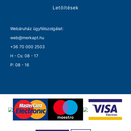
Letöltések
Webáruház ügyfélszolgálat:
web@merkapt.hu
+36 70 000 2503
H - Cs: 08 - 17
P: 08 - 16