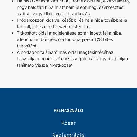
Ha hivatkozásra kattintva jutott az oldalra, elképzelhető,
hogy hálózati hiba miatt nem jelent meg, szerkesztés
alatt áll vagy hibás volt a hivatkozás.
Próbálkozzon kicsivel később, és ha a hiba továbbra is
fennáll, jelezze azt a webmesternek.
Titkosított oldal megjelenítése során lépett fel a hiba,
ellenőrizze, böngészője támogatja-e a 128 bites
titkosítást.
A honlapon található más oldal megtekintéséhez
használja a böngészője vissza gombját vagy a lap alján
található Vissza hivatkozást.
FELHASZNÁLÓ
Kosár
Regisztráció