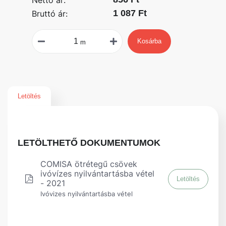
Nettó ár:
1 087 Ft
Bruttó ár:
Kosárba
m
Letöltés
LETÖLTHETŐ DOKUMENTUMOK
COMISA ötrétegű csövek
ivóvízes nyilvántartásba vétel
Letöltés
- 2021
Ivóvizes nyilvántartásba vétel