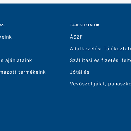
ÁS
TÁJÉKOZTATÓK
keink
ÁSZF
k
Adatkezelési Tájékoztat
is ajánlataink
Szállítási és fizetési fel
mazott termékeink
Jótállás
Vevőszolgálat, panaszk