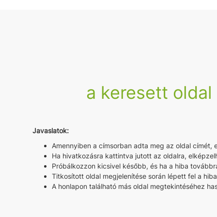
a keresett oldal
Javaslatok:
Amennyiben a címsorban adta meg az oldal címét, ell
Ha hivatkozásra kattintva jutott az oldalra, elképzel
Próbálkozzon kicsivel később, és ha a hiba továbbra
Titkosított oldal megjelenítése során lépett fel a hib
A honlapon található más oldal megtekintéséhez hasz