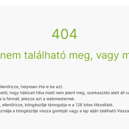
404
 nem található meg, vagy m
enőrizze, helyesen írta-e be azt.
hető, hogy hálózati hiba miatt nem jelent meg, szerkesztés alatt áll v
 is fennáll, jelezze azt a webmesternek.
a, ellenőrizze, böngészője támogatja-e a 128 bites titkosítást.
nálja a böngészője vissza gombját vagy a lap alján található Vissza