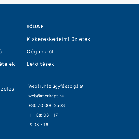
RÓLUNK
Kiskereskedelmi üzletek
ó
Cégünkről
tételek
Letöltések
Webáruház ügyfélszolgálat:
ezelés
web@merkapt.hu
+36 70 000 2503
H - Cs: 08 - 17
P: 08 - 16