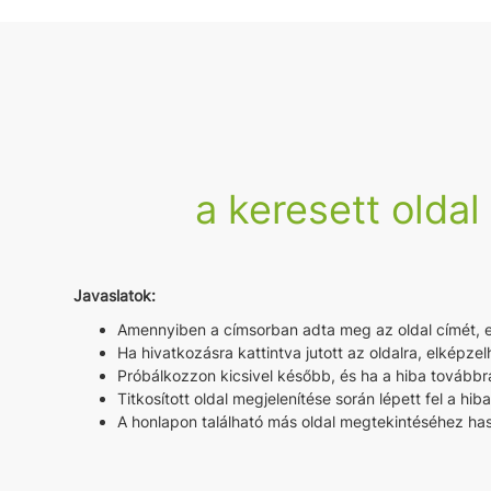
a keresett oldal
Javaslatok:
Amennyiben a címsorban adta meg az oldal címét, ell
Ha hivatkozásra kattintva jutott az oldalra, elképzel
Próbálkozzon kicsivel később, és ha a hiba továbbra
Titkosított oldal megjelenítése során lépett fel a hib
A honlapon található más oldal megtekintéséhez hasz