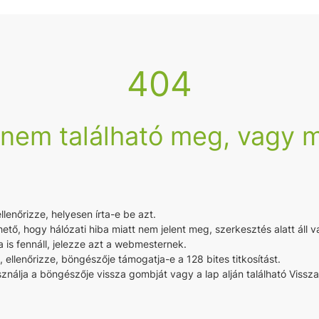
404
 nem található meg, vagy m
enőrizze, helyesen írta-e be azt.
hető, hogy hálózati hiba miatt nem jelent meg, szerkesztés alatt áll v
 is fennáll, jelezze azt a webmesternek.
a, ellenőrizze, böngészője támogatja-e a 128 bites titkosítást.
nálja a böngészője vissza gombját vagy a lap alján található Vissza