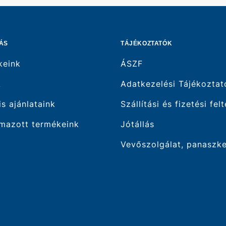
ÁS
TÁJÉKOZTATÓK
keink
ÁSZF
k
Adatkezelési Tájékoztat
is ajánlataink
Szállítási és fizetési fel
mazott termékeink
Jótállás
Vevőszolgálat, panaszk