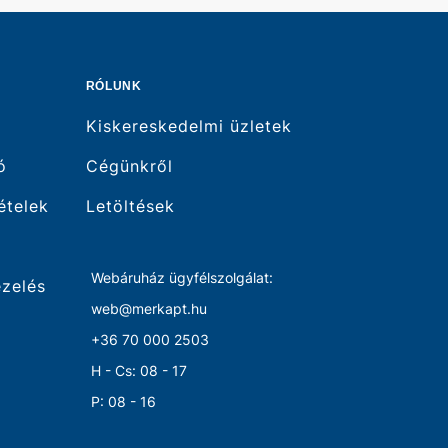
RÓLUNK
Kiskereskedelmi üzletek
ó
Cégünkről
tételek
Letöltések
Webáruház ügyfélszolgálat:
ezelés
web@merkapt.hu
+36 70 000 2503
H - Cs: 08 - 17
P: 08 - 16