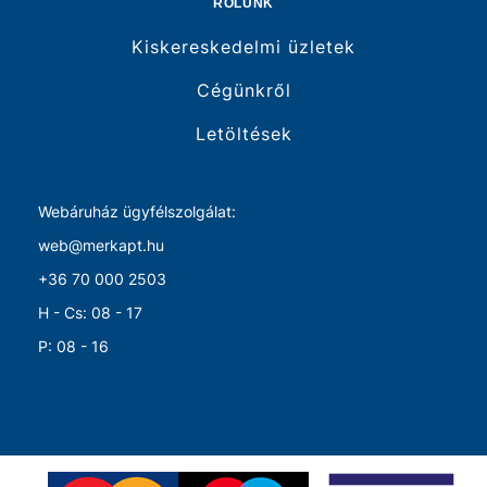
RÓLUNK
Kiskereskedelmi üzletek
Cégünkről
Letöltések
Webáruház ügyfélszolgálat:
web@merkapt.hu
+36 70 000 2503
H - Cs: 08 - 17
P: 08 - 16