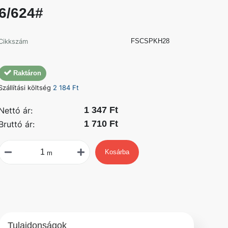
6/624#
Cikkszám
FSCSPKH28
Raktáron
Szállítási költség
2 184 Ft
1 347 Ft
Nettó ár:
1 710 Ft
Bruttó ár:
Kosárba
m
Tulajdonságok