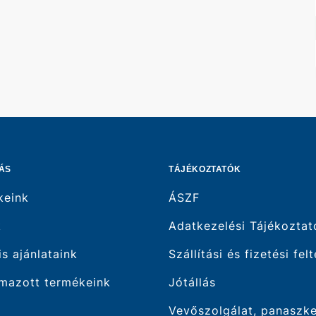
ÁS
TÁJÉKOZTATÓK
keink
ÁSZF
k
Adatkezelési Tájékoztat
is ajánlataink
Szállítási és fizetési fel
mazott termékeink
Jótállás
Vevőszolgálat, panaszk