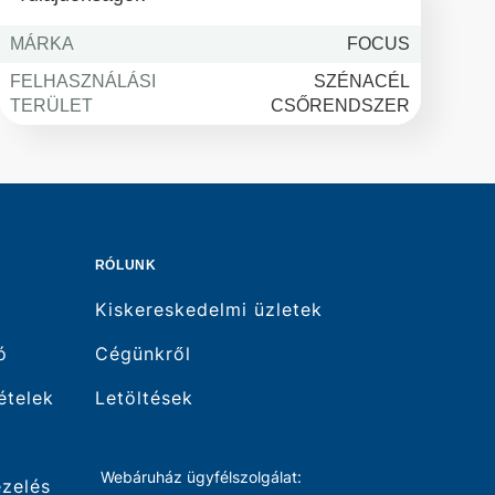
MÁRKA
FOCUS
FELHASZNÁLÁSI
SZÉNACÉL
TERÜLET
CSŐRENDSZER
RÓLUNK
Kiskereskedelmi üzletek
ó
Cégünkről
tételek
Letöltések
Webáruház ügyfélszolgálat:
ezelés