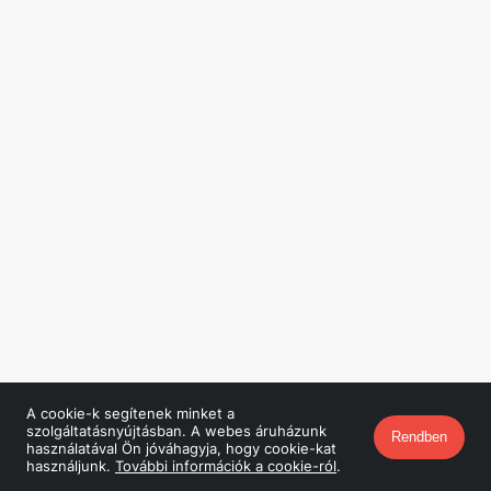
A cookie-k segítenek minket a
szolgáltatásnyújtásban. A webes áruházunk
Rendben
használatával Ön jóváhagyja, hogy cookie-kat
használjunk.
További információk a cookie-ról
.