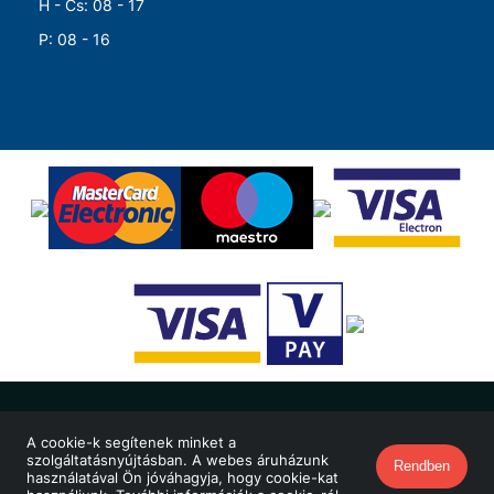
H - Cs: 08 - 17
P: 08 - 16
© Merkapt Zrt. 2026 Minden jog fenntartva!
A cookie-k segítenek minket a
szolgáltatásnyújtásban. A webes áruházunk
Oldalt készítette:
Vector Kft.
Rendben
használatával Ön jóváhagyja, hogy cookie-kat