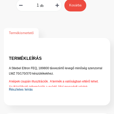
Kosárba
db
Termékismertető
TERMÉKLEÍRÁS
A Stiebel Eltron FEQ, 189800 távvezérlő levegő minőség szenzorral
LWZ 70/170/370 készülékekhez.
A képek csupán illusztrációk. A termék a valóságban eltérő lehet.
Az itt található információk a gyártó által megadott adatok.
Részletes leírás
A gyártók a termékek adatait bármikor, előzetes bejelentés nélkül
megváltoztathatják.
Változásért, eltérésért nem tudunk felelősséget vállalni!