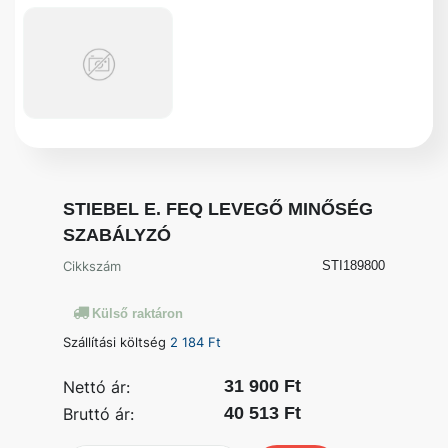
STIEBEL E. FEQ LEVEGŐ MINŐSÉG
SZABÁLYZÓ
Cikkszám
STI189800
Külső raktáron
Szállítási költség
2 184 Ft
31 900 Ft
Nettó ár:
40 513 Ft
Bruttó ár: