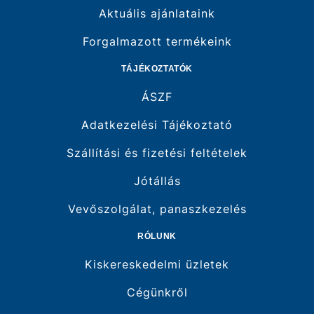
Villamos teljesítmény: 1,8 kW
Aktuális ajánlataink
Melegvíz hőmérséklete: maximum 80 ºC
Maximum üzemi nyomás: 0,6 MPa
Forgalmazott termékeink
Tartály anyaga: acéllemez
Vízcsatlakozás: G 1/2
TÁJÉKOZTATÓK
Elektromos védettség: IP X4
Súly: 27 kg
ÁSZF
Adatkezelési Tájékoztató
Szállítási és fizetési feltételek
Jótállás
Vevőszolgálat, panaszkezelés
RÓLUNK
Kiskereskedelmi üzletek
Cégünkről