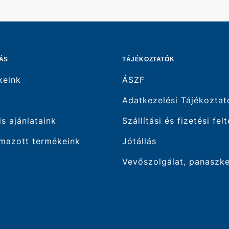
ÁS
TÁJÉKOZTATÓK
keink
ÁSZF
k
Adatkezelési Tájékoztat
is ajánlataink
Szállítási és fizetési fel
mazott termékeink
Jótállás
Vevőszolgálat, panaszk