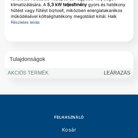
klimatizálására. A
5,3 kW teljesítmény
gyors és hatékony
hűtést vagy fűtést biztosít, miközben energiatakarékos
működésével költséghatékony megoldást kínál. Halk
ventilátora és fejlett szűrőrendszere tiszta, friss levegőt
Részletes leírás
nyújt, a modern inverter technológia pedig folyamatos
komfortot garantál.
Tulajdonságok
AKCIÓS TERMÉK
LEÁRAZÁS
FELHASZNÁLÓ
Kosár