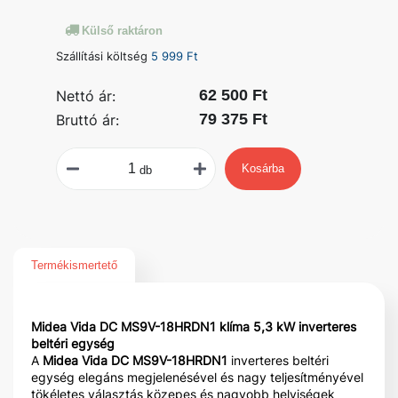
Külső raktáron
Szállítási költség
5 999 Ft
62 500 Ft
Nettó ár:
79 375 Ft
Bruttó ár:
Kosárba
db
Termékismertető
Midea Vida DC MS9V-18HRDN1 klíma 5,3 kW inverteres
beltéri egység
A
Midea Vida DC MS9V-18HRDN1
inverteres beltéri
egység elegáns megjelenésével és nagy teljesítményével
tökéletes választás közepes és nagyobb helyiségek