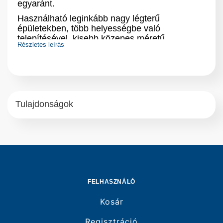
egyaránt.
Használható leginkább nagy légterű
épületekben, több helyességbe való
telepítésével, kisebb közepes méretű
Részletes leírás
csarnokokba, épületekbe javasoljuk, ahol a
gyors felfűtés és stabil hőmérséklet az elvárás.
Tulajdonságok
FELHASZNÁLÓ
Kosár
Regisztráció