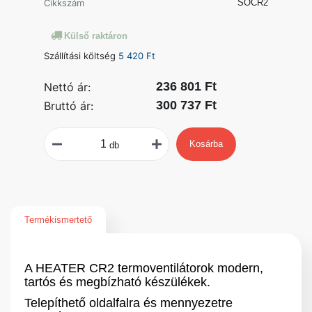
Cikkszám
SOCR2
Külső raktáron
Szállítási költség
5 420 Ft
236 801 Ft
Nettó ár:
300 737 Ft
Bruttó ár:
Kosárba
db
Termékismertető
A HEATER CR2 termoventilátorok modern,
tartós és megbízható készülékek.
Telepíthető oldalfalra és mennyezetre