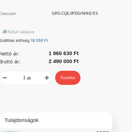
Cikkszám
GRS-CQ6.0PDG/NHH2-ES
Külső raktáron
Szállítási költség
19 050 Ft
1 960 630 Ft
Nettó ár:
2 490 000 Ft
Bruttó ár:
Kosárba
db
Tulajdonságok