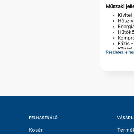
Műszaki jel
Kivite
Hősziva
Energi
Hűtőkö
Kompre
Fázis -
Kültér
Részletes leírá
Hűtőte
Fűtőte
FELHASZNÁLÓ
VÁSÁRL
Kosár
Termé