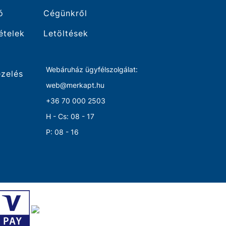
ó
Cégünkről
tételek
Letöltések
Webáruház ügyfélszolgálat:
ezelés
web@merkapt.hu
+36 70 000 2503
H - Cs: 08 - 17
P: 08 - 16