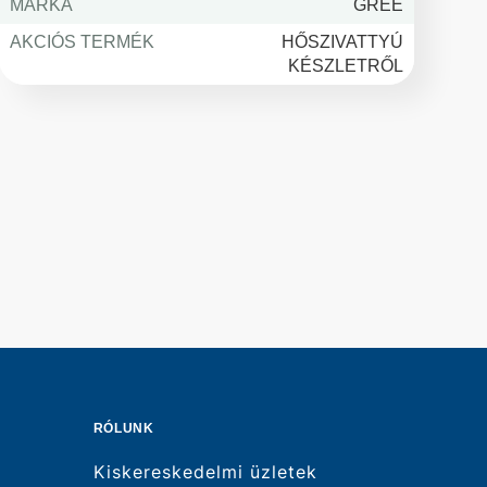
MÁRKA
GREE
AKCIÓS TERMÉK
HŐSZIVATTYÚ
KÉSZLETRŐL
RÓLUNK
Kiskereskedelmi üzletek