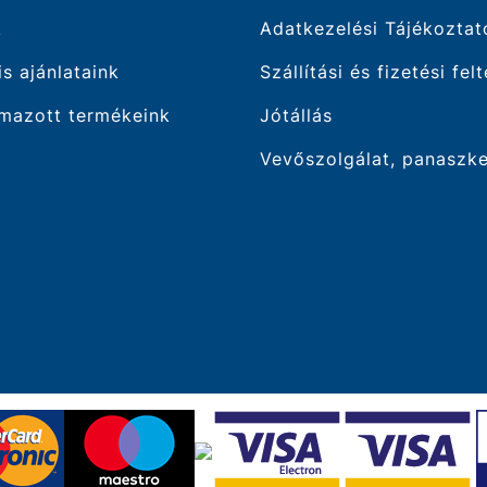
k
Adatkezelési Tájékoztat
is ajánlataink
Szállítási és fizetési fel
mazott termékeink
Jótállás
Vevőszolgálat, panaszk