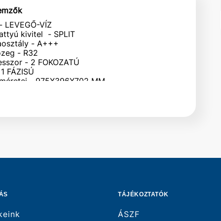
lemzők
l - LEVEGŐ-VÍZ
ttyú kivitel - SPLIT
aosztály - A+++
zeg - R32
sszor - 2 FOKOZATÚ
 1 FÁZISÚ
i méretei - 975X396X702 MM
s
ljesítmény - 5,8 KW
ljesítmény - 6 KW
ÁS
TÁJÉKOZTATÓK
keink
ÁSZF