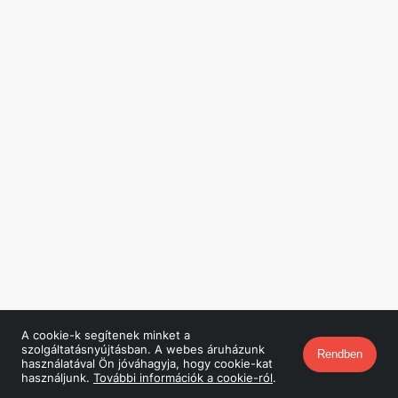
A cookie-k segítenek minket a
szolgáltatásnyújtásban. A webes áruházunk
Rendben
használatával Ön jóváhagyja, hogy cookie-kat
használjunk.
További információk a cookie-ról
.