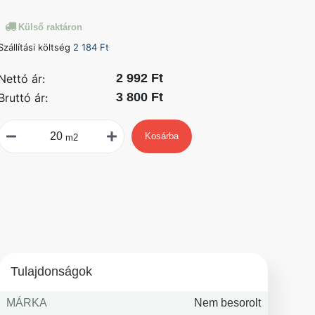
Külső raktáron
Szállítási költség
2 184 Ft
2 992 Ft
Nettó ár:
3 800 Ft
Bruttó ár:
Kosárba
m2
Tulajdonságok
MÁRKA
Nem besorolt