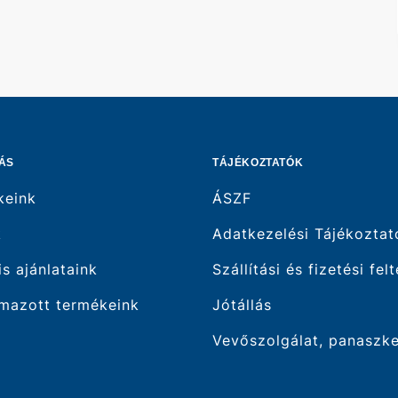
ÁS
TÁJÉKOZTATÓK
keink
ÁSZF
k
Adatkezelési Tájékoztat
is ajánlataink
Szállítási és fizetési fel
mazott termékeink
Jótállás
Vevőszolgálat, panaszk