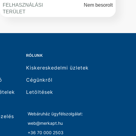
FELHASZNÁLÁSI
Nem besorolt
TERÜLET
RÓLUNK
Kiskereskedelmi üzletek
ó
Cégünkről
tételek
Letöltések
Webáruház ügyfélszolgálat:
ezelés
web@merkapt.hu
+36 70 000 2503