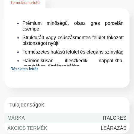
Termékismertető
Prémium minőségű, olasz gres porcelán
csempe
Strukturált vagy csúszásmentes felület fokozott
biztonságot nyújt
Természetes hatású felület és elegáns színvilág
Harmonikusan illeszkedik nappalikba,
konyhákba, fürdőszobákba
Részletes leírás
Kopásálló és könnyen tisztítható felület
Keskeny fugázást tesz lehetővé a rektifikált
élkialakítás (méretvágott és élcsiszolt)
Tulajdonságok
MÁRKA
ITALGRES
AKCIÓS TERMÉK
LEÁRAZÁS