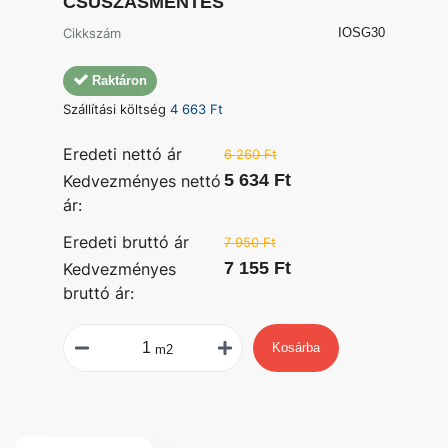
CSÚSZÁSMENTES
Cikkszám
IOSG30
Raktáron
Szállítási költség
4 663 Ft
Eredeti nettó ár
6 260 Ft
5 634 Ft
Kedvezményes nettó
ár:
Eredeti bruttó ár
7 950 Ft
7 155 Ft
Kedvezményes
bruttó ár:
Kosárba
m2