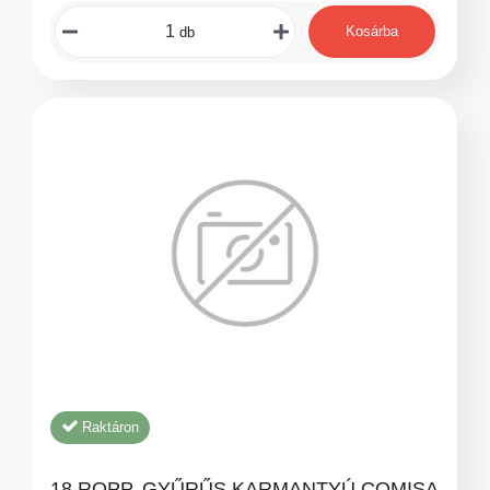
Kosárba
db
Raktáron
18 ROPP. GYŰRŰS KARMANTYÚ COMISA