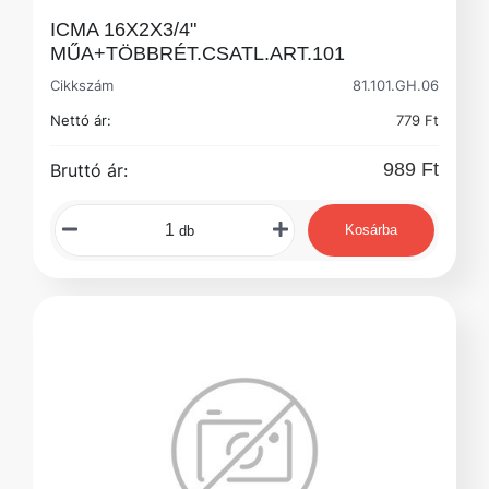
ICMA 16X2X3/4"
MŰA+TÖBBRÉT.CSATL.ART.101
Cikkszám
81.101.GH.06
Nettó ár:
779 Ft
989 Ft
Bruttó ár:
Kosárba
db