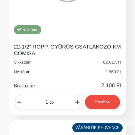
Raktáron
22-1/2" ROPP. GYŰRŰS CSATLAKOZÓ KM
COMISA
Cikkszám
82.02.511
Nettó ár:
1 660 Ft
2 108 Ft
Bruttó ár:
Kosárba
db
VÁSÁRLÓK KEDVENCE