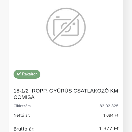
Raktáron
18-1/2" ROPP. GYŰRŰS CSATLAKOZÓ KM
COMISA
Cikkszám
82.02.825
Nettó ár:
1 084 Ft
1 377 Ft
Bruttó ár: