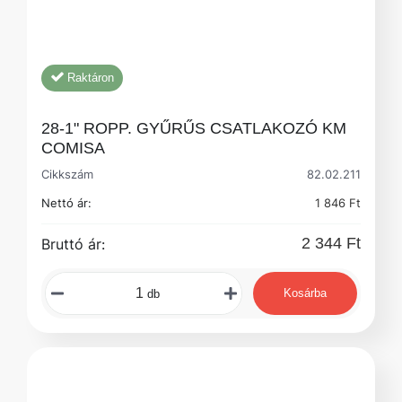
Raktáron
28-1" ROPP. GYŰRŰS CSATLAKOZÓ KM
COMISA
Cikkszám
82.02.211
Nettó ár:
1 846 Ft
2 344 Ft
Bruttó ár:
Kosárba
db