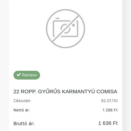
Raktáron
22 ROPP. GYŰRŰS KARMANTYÚ COMISA
Cikkszám
82.01.110
Nettó ár:
1 288 Ft
1 636 Ft
Bruttó ár: