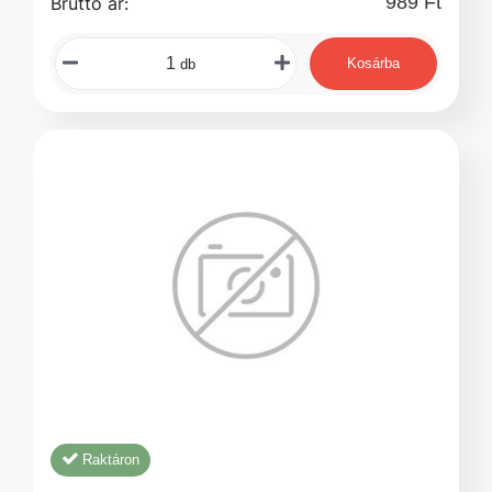
989 Ft
Bruttó ár:
Kosárba
db
Raktáron