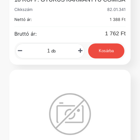
Cikkszám
82.01.341
Nettó ár:
1 388 Ft
1 762 Ft
Bruttó ár:
Kosárba
db