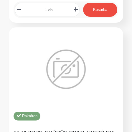
Kosárba
db
Raktáron