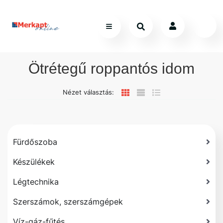
Ötrétegű roppantós idom
Nézet választás:
Fürdőszoba
Készülékek
Légtechnika
Szerszámok, szerszámgépek
Víz-gáz-fűtés