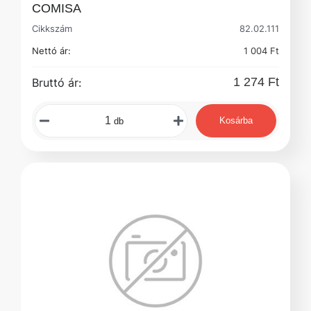
COMISA
Cikkszám
82.02.111
Nettó ár:
1 004 Ft
1 274 Ft
Bruttó ár:
Kosárba
db