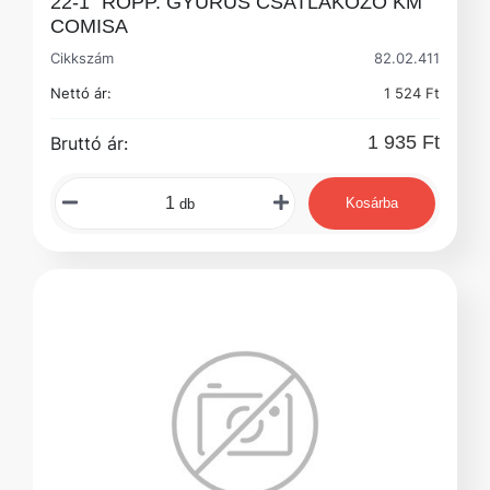
22-1" ROPP. GYŰRŰS CSATLAKOZÓ KM
COMISA
Cikkszám
82.02.411
Nettó ár:
1 524 Ft
1 935 Ft
Bruttó ár:
Kosárba
db