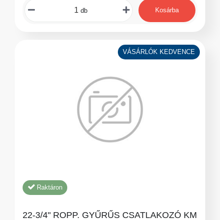
Kosárba
db
VÁSÁRLÓK KEDVENCE
Raktáron
22-3/4" ROPP. GYŰRŰS CSATLAKOZÓ KM