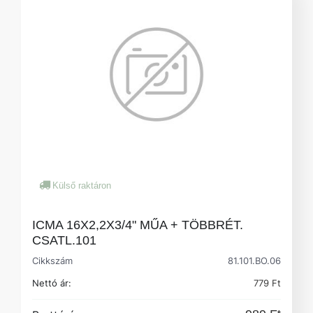
Külső raktáron
ICMA 16X2,2X3/4" MŰA + TÖBBRÉT.
CSATL.101
Cikkszám
81.101.BO.06
Nettó ár:
779 Ft