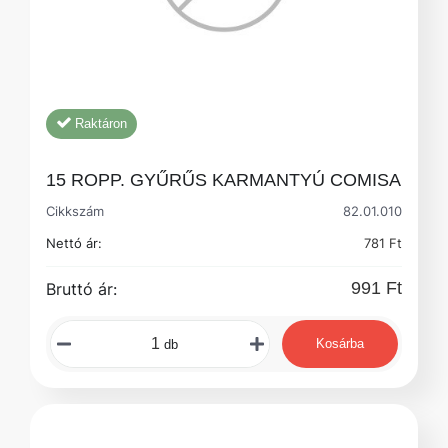
Raktáron
15 ROPP. GYŰRŰS KARMANTYÚ COMISA
Cikkszám
82.01.010
Nettó ár:
781 Ft
991 Ft
Bruttó ár:
Kosárba
db