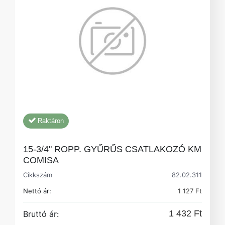
Raktáron
15-3/4" ROPP. GYŰRŰS CSATLAKOZÓ KM
COMISA
Cikkszám
82.02.311
Nettó ár:
1 127 Ft
1 432 Ft
Bruttó ár: