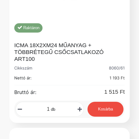
Raktáron
ICMA 18X2XM24 MŰANYAG +
TÖBBRÉTEGŰ CSŐCSATLAKOZÓ
ART100
Cikkszám
8060/61
Nettó ár:
1 193 Ft
1 515 Ft
Bruttó ár:
Kosárba
db