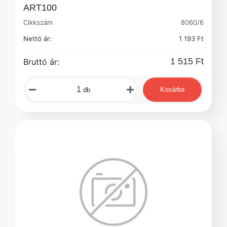
ART100
Cikkszám
8060/6
Nettó ár:
1 193 Ft
1 515 Ft
Bruttó ár:
Kosárba
db