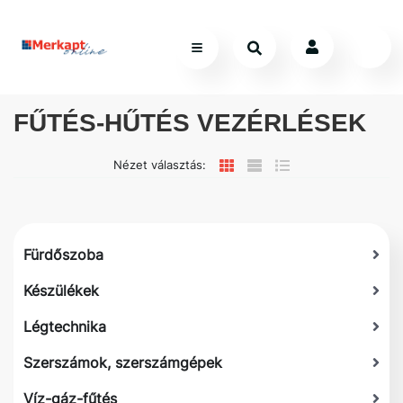
FŰTÉS-HŰTÉS VEZÉRLÉSEK
Nézet választás:
Fürdőszoba
Készülékek
Légtechnika
Szerszámok, szerszámgépek
Víz-gáz-fűtés