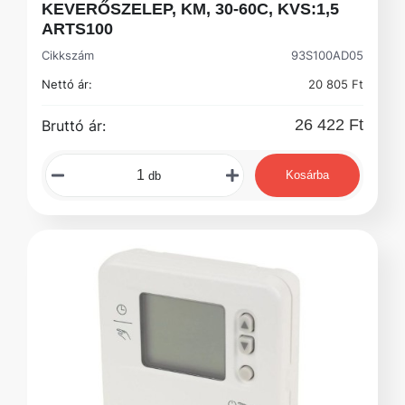
KEVERŐSZELEP, KM, 30-60C, KVS:1,5
ARTS100
Cikkszám
93S100AD05
Nettó ár:
20 805 Ft
26 422 Ft
Bruttó ár:
Kosárba
db