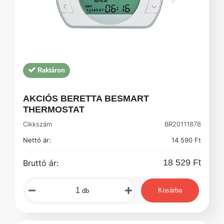
Raktáron
AKCIÓS BERETTA BESMART
THERMOSTAT
Cikkszám
BR20111878
Nettó ár:
14 590 Ft
18 529 Ft
Bruttó ár:
Kosárba
db