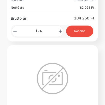
Cikkszám
10999.0956.0
Nettó ár:
82 093 Ft
104 258 Ft
Bruttó ár:
Kosárba
db