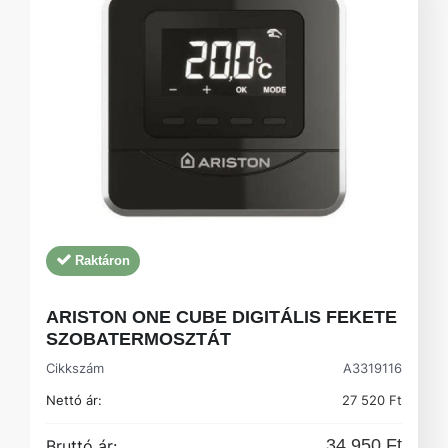
Raktáron
ARISTON ONE CUBE DIGITÁLIS FEKETE
SZOBATERMOSZTÁT
Cikkszám
A3319116
Nettó ár:
27 520 Ft
34 950 Ft
Bruttó ár: