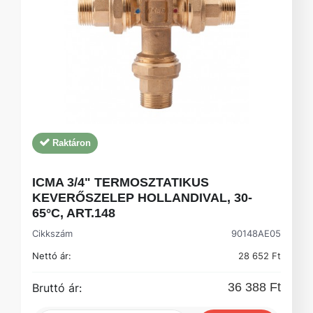
Raktáron
ICMA 3/4" TERMOSZTATIKUS
KEVERŐSZELEP HOLLANDIVAL, 30-
65°C, ART.148
Cikkszám
90148AE05
Nettó ár:
28 652 Ft
36 388 Ft
Bruttó ár: