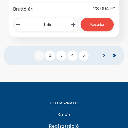
23 094 Ft
Bruttó ár:
Kosárba
db
1
2
3
4
5
FELHASZNÁLÓ
Kosár
Regisztráció