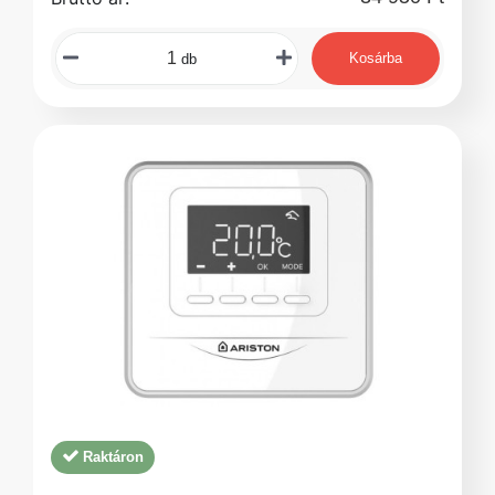
Kosárba
db
Raktáron