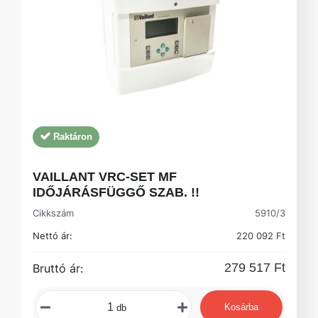
Raktáron
VAILLANT VRC-SET MF
IDŐJÁRÁSFÜGGŐ SZAB. !!
Cikkszám
5910/3
Nettó ár:
220 092 Ft
279 517 Ft
Bruttó ár:
Kosárba
db