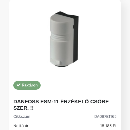
Raktáron
DANFOSS ESM-11 ÉRZÉKELŐ CSŐRE
SZER. !!
Cikkszám
DA087B1165
Nettó ár:
18 185 Ft