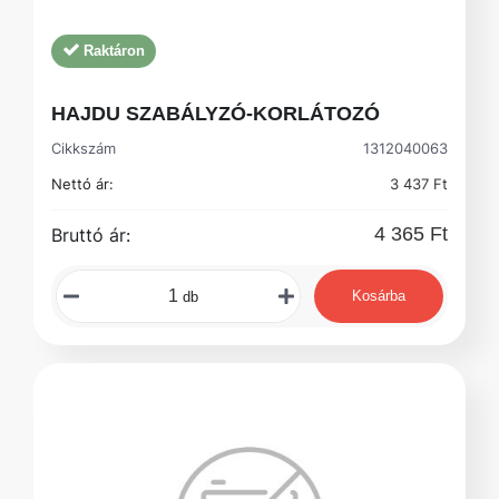
Raktáron
HAJDU SZABÁLYZÓ-KORLÁTOZÓ
Cikkszám
1312040063
Nettó ár:
3 437 Ft
4 365 Ft
Bruttó ár:
Kosárba
db