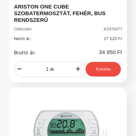
ARISTON ONE CUBE
SZOBATERMOSZTÁT, FEHÉR, BUS
RENDSZERŰ
Cikkszám
A3319477
Nettó ár:
27 520 Ft
34 950 Ft
Bruttó ár:
Kosárba
db