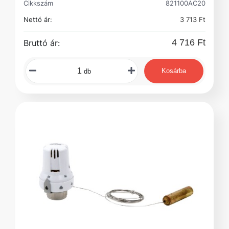
Cikkszám
821100AC20
Nettó ár:
3 713 Ft
4 716 Ft
Bruttó ár:
Kosárba
db