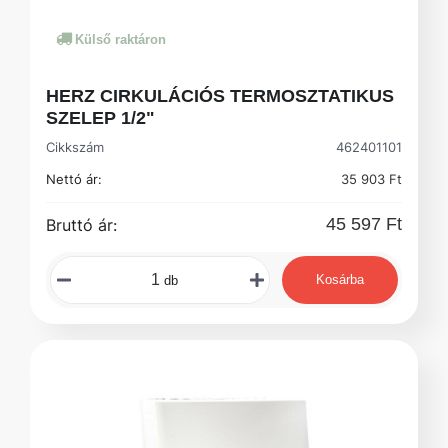
Külső raktáron
HERZ CIRKULÁCIÓS TERMOSZTATIKUS
SZELEP 1/2"
Cikkszám
462401101
Nettó ár:
35 903 Ft
45 597 Ft
Bruttó ár:
Kosárba
db