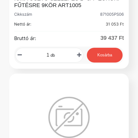
FŰTÉSRE 9KÖR ART1005
Cikkszám
871005PS06
Nettó ár:
31 053 Ft
39 437 Ft
Bruttó ár:
Kosárba
db