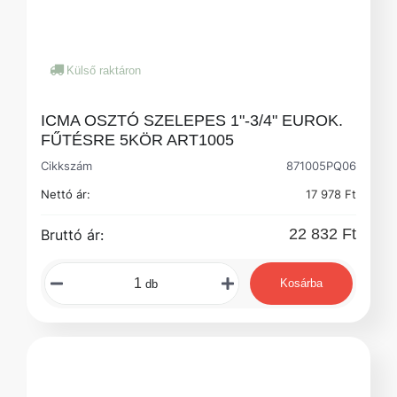
Külső raktáron
ICMA OSZTÓ SZELEPES 1"-3/4" EUROK.
FŰTÉSRE 5KÖR ART1005
Cikkszám
871005PQ06
Nettó ár:
17 978 Ft
22 832 Ft
Bruttó ár:
Kosárba
db