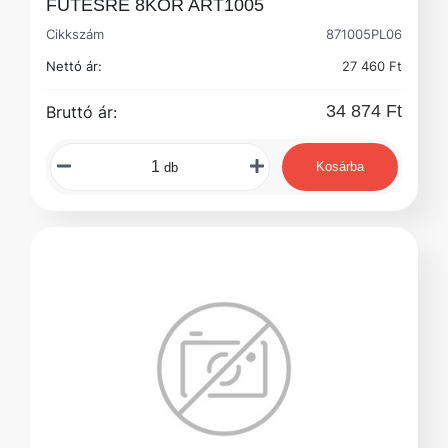
FŰTÉSRE 8KÖR ART1005
Cikkszám
871005PL06
Nettó ár:
27 460 Ft
34 874 Ft
Bruttó ár:
Kosárba
db