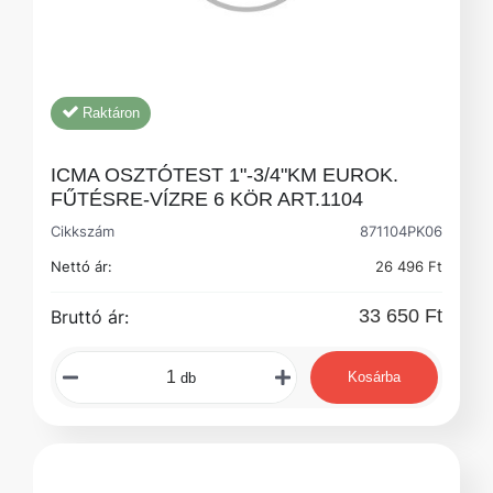
Raktáron
ICMA OSZTÓTEST 1"-3/4"KM EUROK.
FŰTÉSRE-VÍZRE 6 KÖR ART.1104
Cikkszám
871104PK06
Nettó ár:
26 496 Ft
33 650 Ft
Bruttó ár:
Kosárba
db