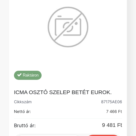
Raktáron
ICMA OSZTÓ SZELEP BETÉT EUROK.
Cikkszám
87175AE06
Nettó ár:
7 466 Ft
9 481 Ft
Bruttó ár: