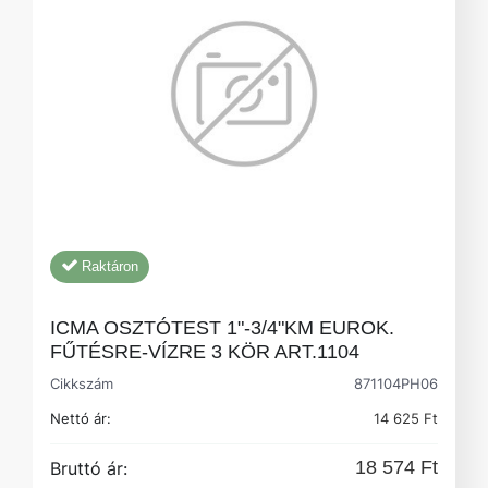
Raktáron
ICMA OSZTÓTEST 1"-3/4"KM EUROK.
FŰTÉSRE-VÍZRE 3 KÖR ART.1104
Cikkszám
871104PH06
Nettó ár:
14 625 Ft
18 574 Ft
Bruttó ár: