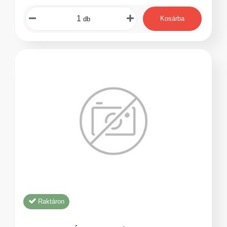
Kosárba
db
Raktáron