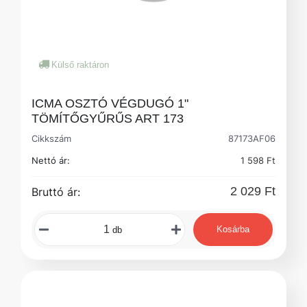
Külső raktáron
ICMA OSZTÓ VÉGDUGÓ 1"
TÖMÍTŐGYŰRŰS ART 173
Cikkszám
87173AF06
Nettó ár:
1 598 Ft
2 029 Ft
Bruttó ár:
Kosárba
db