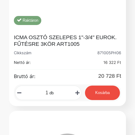
Raktáron
ICMA OSZTÓ SZELEPES 1"-3/4" EUROK.
FŰTÉSRE 3KÖR ART1005
Cikkszám
871005PH06
Nettó ár:
16 322 Ft
20 728 Ft
Bruttó ár:
Kosárba
db