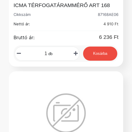
ICMA TÉRFOGATÁRAMMÉRŐ ART 168
Cikkszám
87168AE06
Nettó ár:
4 910 Ft
6 236 Ft
Bruttó ár:
Kosárba
db