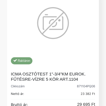
Raktáron
ICMA OSZTÓTEST 1"-3/4"KM EUROK.
FŰTÉSRE-VÍZRE 5 KÖR ART.1104
Cikkszám
871104PQ06
Nettó ár:
23 382 Ft
29 695 Ft
Bruttó ár: