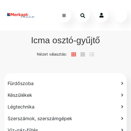
Icma osztó-gyűjtő
Nézet választás:
Fürdőszoba
Készülékek
Légtechnika
Szerszámok, szerszámgépek
Víz-gáz-fűtés