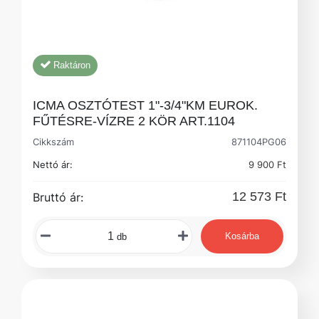
Raktáron
ICMA OSZTÓTEST 1"-3/4"KM EUROK.
FŰTÉSRE-VÍZRE 2 KÖR ART.1104
Cikkszám
871104PG06
Nettó ár:
9 900 Ft
12 573 Ft
Bruttó ár:
Kosárba
db