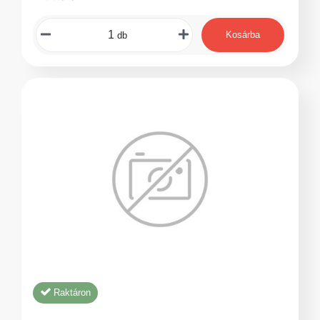
Kosárba
db
Raktáron