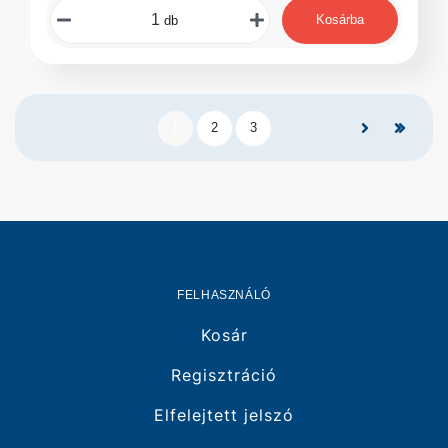
Kosárba
db
1
2
3
FELHASZNÁLÓ
Kosár
Regisztráció
Elfelejtett jelszó