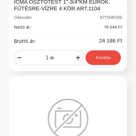
ICMA OSZTÓTEST 1"-3/4"KM EUROK.
FŰTÉSRE-VÍZRE 4 KÖR ART.1104
Cikkszám
871104PJ06
Nettó ár:
19 044 Ft
24 186 Ft
Bruttó ár:
Kosárba
db