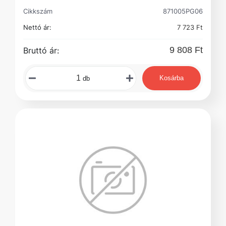
Cikkszám
871005PG06
Nettó ár:
7 723 Ft
9 808 Ft
Bruttó ár:
Kosárba
db