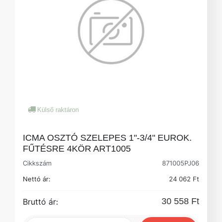
Külső raktáron
ICMA OSZTÓ SZELEPES 1"-3/4" EUROK.
FŰTÉSRE 4KÖR ART1005
Cikkszám
871005PJ06
Nettó ár:
24 062 Ft
30 558 Ft
Bruttó ár: