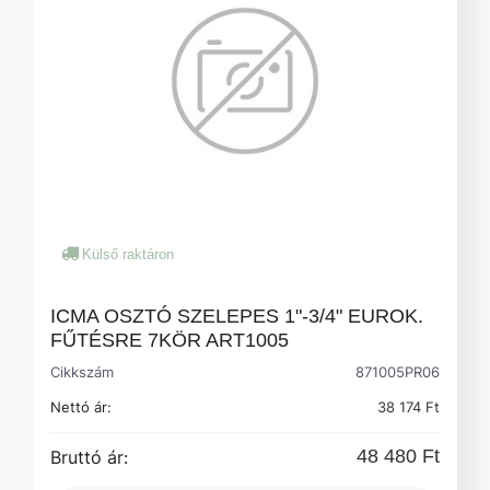
Külső raktáron
ICMA OSZTÓ SZELEPES 1"-3/4" EUROK.
FŰTÉSRE 7KÖR ART1005
Cikkszám
871005PR06
Nettó ár:
38 174 Ft
48 480 Ft
Bruttó ár: