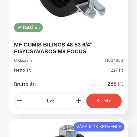
Raktáron
MF GUMIS BILINCS 48-53 6/4"
EGYCSAVAROS M8 FOCUS
Cikkszám
11004853
Nettó ár:
227 Ft
288 Ft
Bruttó ár:
Kosárba
db
VÁSÁRLÓK KEDVENCE