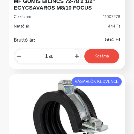
MF GUMIS BILINCS 72-78 2 1/2"
EGYCSAVAROS M8/10 FOCUS
Cikkszám
11007278
Nettó ár:
444 Ft
564 Ft
Bruttó ár:
Kosárba
db
VÁSÁRLÓK KEDVENCE