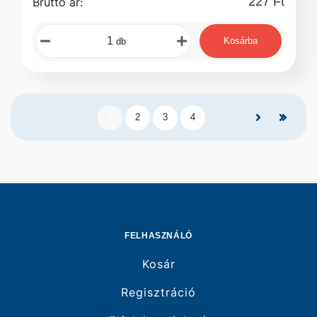
227 Ft
Bruttó ár:
Kosárba
db
1
2
3
4
FELHASZNÁLÓ
Kosár
Regisztráció