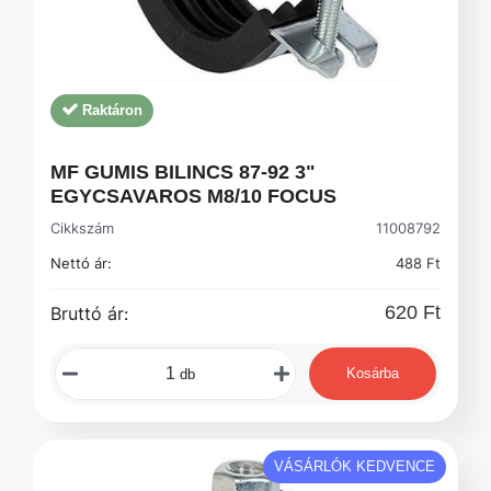
Raktáron
MF GUMIS BILINCS 87-92 3"
EGYCSAVAROS M8/10 FOCUS
Cikkszám
11008792
Nettó ár:
488 Ft
620 Ft
Bruttó ár:
Kosárba
db
VÁSÁRLÓK KEDVENCE