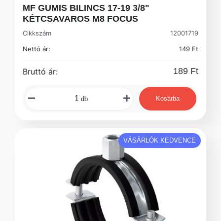
MF GUMIS BILINCS 17-19 3/8"
KÉTCSAVAROS M8 FOCUS
Cikkszám
12001719
Nettó ár:
149 Ft
189 Ft
Bruttó ár:
Kosárba
db
VÁSÁRLÓK KEDVENCE