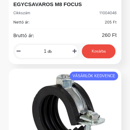
EGYCSAVAROS M8 FOCUS
Cikkszám
11004046
Nettó ár:
205 Ft
260 Ft
Bruttó ár:
Kosárba
db
VÁSÁRLÓK KEDVENCE