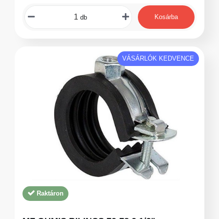
Kosárba
db
VÁSÁRLÓK KEDVENCE
Raktáron