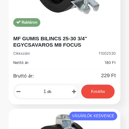
Raktáron
MF GUMIS BILINCS 25-30 3/4"
EGYCSAVAROS M8 FOCUS
Cikkszám
11002530
Nettó ár:
180 Ft
229 Ft
Bruttó ár:
Kosárba
db
VÁSÁRLÓK KEDVENCE