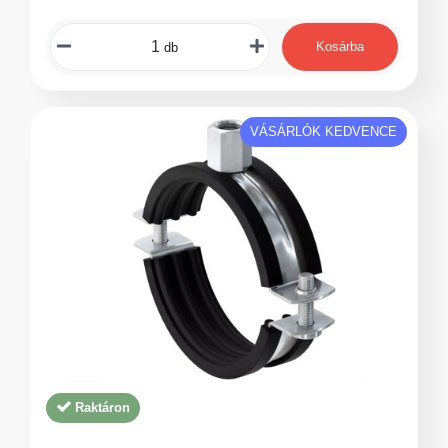
Kosárba
db
VÁSÁRLÓK KEDVENCE
Raktáron