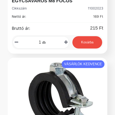
EGYCSAVAROS M8 FOCUS
Cikkszám
11002023
Nettó ár:
169 Ft
215 Ft
Bruttó ár:
Kosárba
db
VÁSÁRLÓK KEDVENCE