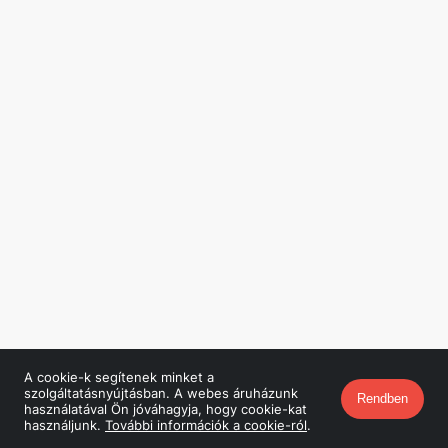
A cookie-k segítenek minket a
szolgáltatásnyújtásban. A webes áruházunk
Rendben
használatával Ön jóváhagyja, hogy cookie-kat
használjunk.
További információk a cookie-ról
.