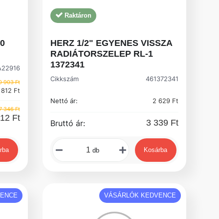
Raktáron
00
HERZ 1/2" EGYENES VISSZA
RADIÁTORSZELEP RL-1
1372341
22916
Cikkszám
461372341
0 903 Ft
 812 Ft
Nettó ár:
2 629 Ft
7 346 Ft
12 Ft
3 339 Ft
Bruttó ár:
rba
Kosárba
db
VENCE
VÁSÁRLÓK KEDVENCE