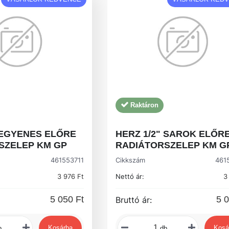
Raktáron
 EGYENES ELŐRE
HERZ 1/2" SAROK ELŐR
SZELEP KM GP
RADIÁTORSZELEP KM G
461553711
Cikkszám
461
3 976 Ft
Nettó ár:
3
5 050 Ft
5 0
Bruttó ár:
Kosárba
Kosá
b
db