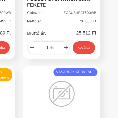
FEKETE
300WB
Cikkszám
FOCUSHEAT600WB
 495 Ft
Nettó ár:
20 088 Ft
89 Ft
25 512 Ft
Bruttó ár:
rba
Kosárba
db
0%
VÁSÁRLÓK KEDVENCE
zmény