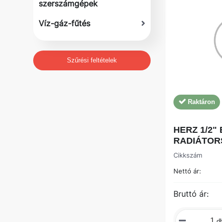
szerszámgépek
Víz-gáz-fűtés
Szűrési feltételek
Raktáron
HERZ 1/2"
RADIÁTOR
Cikkszám
Nettó ár:
Bruttó ár:
d