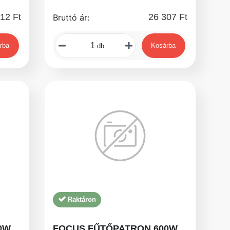
12 Ft
26 307 Ft
Bruttó ár:
rba
Kosárba
db
Raktáron
0W
FOCUS FŰTŐPATRON 600W