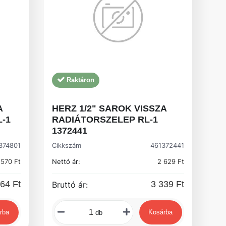
Raktáron
A
HERZ 1/2" SAROK VISSZA
-1
RADIÁTORSZELEP RL-1
1372441
374801
Cikkszám
461372441
 570 Ft
Nettó ár:
2 629 Ft
64 Ft
3 339 Ft
Bruttó ár:
rba
Kosárba
db