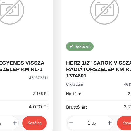
Raktáron
 EGYENES VISSZA
HERZ 1/2" SAROK VISSZ
SZELEP KM RL-1
RADIÁTORSZELEP KM RL
1374801
461373311
Cikkszám
461
3 165 Ft
Nettó ár:
2
4 020 Ft
3 2
Bruttó ár:
Kosárba
Kosá
b
db