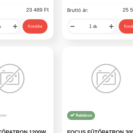
23 489 Ft
25 5
Bruttó ár:
Kosárba
Kosá
b
db
áron
Raktáron
TŐPATRON 1200W
FOCUS FŰTŐPATRON 30