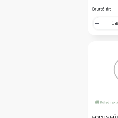
Bruttó ár:
d
Külső rakt
FOCUS FŰ