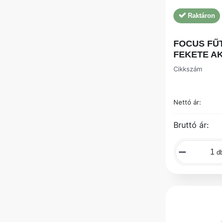
Raktáron
FOCUS FŰ
FEKETE A
Cikkszám
Nettó ár:
Bruttó ár:
d