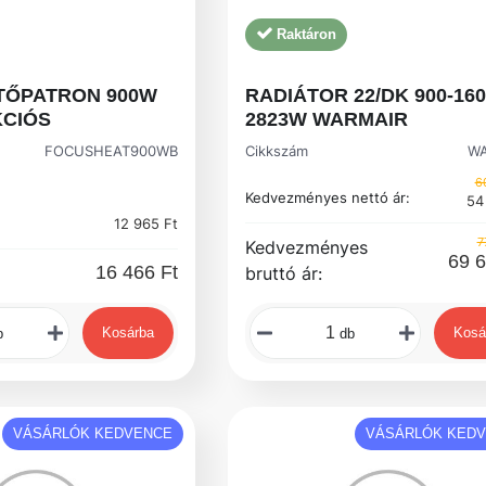
Raktáron
TŐPATRON 900W
RADIÁTOR 22/DK 900-16
KCIÓS
2823W WARMAIR
FOCUSHEAT900WB
Cikkszám
WA
6
Kedvezményes nettó ár:
54
12 965 Ft
7
Kedvezményes
69 6
16 466 Ft
bruttó ár:
Kosárba
Kosá
b
db
VÁSÁRLÓK KEDVENCE
VÁSÁRLÓK KED