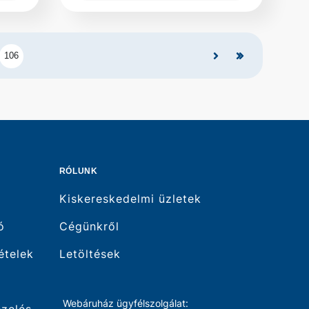
106
RÓLUNK
Kiskereskedelmi üzletek
ó
Cégünkről
tételek
Letöltések
Webáruház ügyfélszolgálat:
ezelés