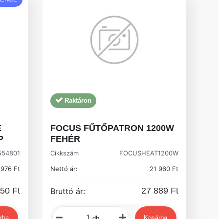
Raktáron
E
FOCUS FŰTŐPATRON 1200W
P
FEHÉR
554801
Cikkszám
FOCUSHEAT1200W
 976 Ft
Nettó ár:
21 960 Ft
50 Ft
27 889 Ft
Bruttó ár:
rba
Kosárba
db