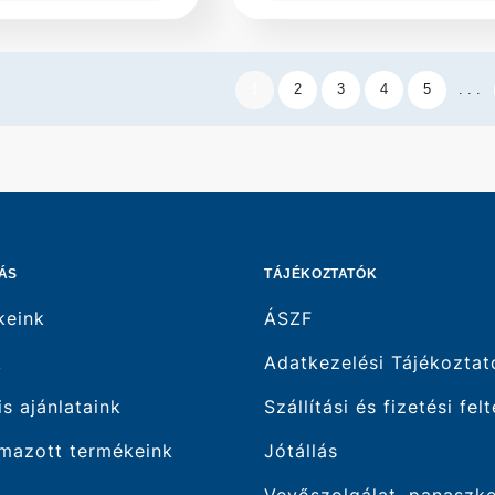
1
2
3
4
5
. . .
ÁS
TÁJÉKOZTATÓK
keink
ÁSZF
k
Adatkezelési Tájékoztat
is ajánlataink
Szállítási és fizetési fel
mazott termékeink
Jótállás
Vevőszolgálat, panaszk