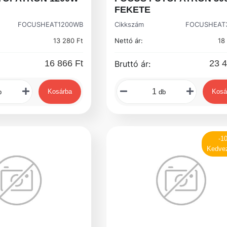
FEKETE
FOCUSHEAT1200WB
Cikkszám
FOCUSHEAT
13 280 Ft
Nettó ár:
18
16 866 Ft
23 4
Bruttó ár:
Kosárba
Kosá
b
db
-1
Kedve