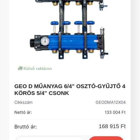
Külső raktáron
GEO D MŰANYAG 6/4" OSZTÓ-GYŰJTŐ 4
KÖRÖS 5/4" CSONK
Cikkszám
GEODMA12X04
Nettó ár:
133 004 Ft
168 915 Ft
Bruttó ár: