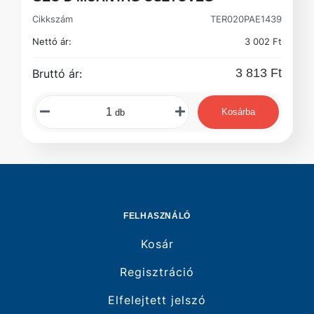
Cikkszám
TER020PAE1439
Nettó ár:
3 002 Ft
3 813 Ft
Bruttó ár:
Kosárba
db
FELHASZNÁLÓ
Kosár
Regisztráció
Elfelejtett jelszó