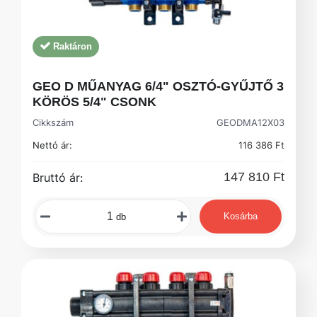
Raktáron
GEO D MŰANYAG 6/4" OSZTÓ-GYŰJTŐ 3
KÖRÖS 5/4" CSONK
Cikkszám
GEODMA12X03
Nettó ár:
116 386 Ft
147 810 Ft
Bruttó ár:
Kosárba
db