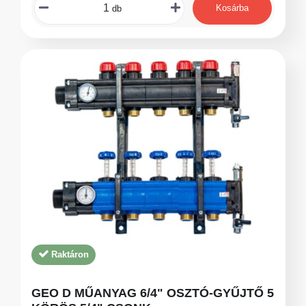
Kosárba
db
Raktáron
GEO D MŰANYAG 6/4" OSZTÓ-GYŰJTŐ 5