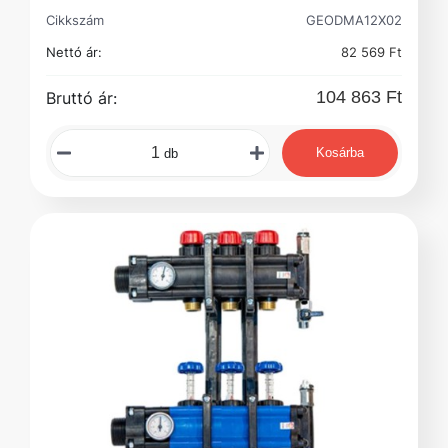
Cikkszám
GEODMA12X02
Nettó ár:
82 569 Ft
104 863 Ft
Bruttó ár:
Kosárba
db