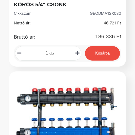
KÖRÖS 5/4" CSONK
Cikkszám
GEODMA12X080
Nettó ár:
146 721 Ft
186 336 Ft
Bruttó ár:
Kosárba
db