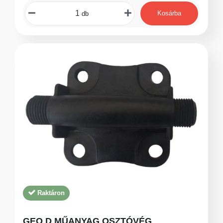
Kosárba
db
Raktáron
GEO D MŰANYAG OSZTÓVÉG