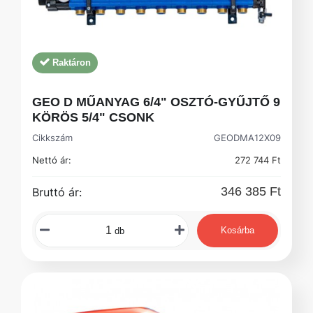
Raktáron
GEO D MŰANYAG 6/4" OSZTÓ-GYŰJTŐ 9
KÖRÖS 5/4" CSONK
Cikkszám
GEODMA12X09
Nettó ár:
272 744 Ft
346 385 Ft
Bruttó ár:
Kosárba
db