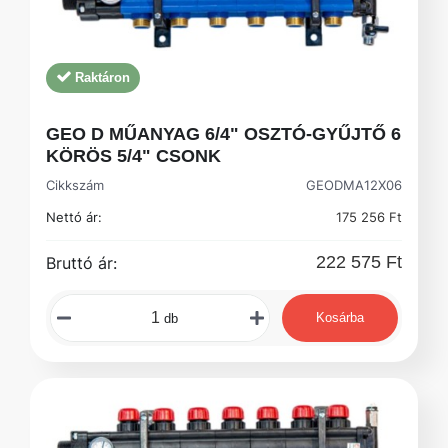
Raktáron
GEO D MŰANYAG 6/4" OSZTÓ-GYŰJTŐ 6
KÖRÖS 5/4" CSONK
Cikkszám
GEODMA12X06
Nettó ár:
175 256 Ft
222 575 Ft
Bruttó ár:
Kosárba
db