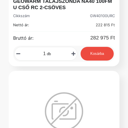
GEOWARM TALAJSZONDA NA40 100FM
U CSŐ RC 2-CSÖVES
Cikkszám
GW40100URC
Nettó ár:
222 815 Ft
282 975 Ft
Bruttó ár:
Kosárba
db