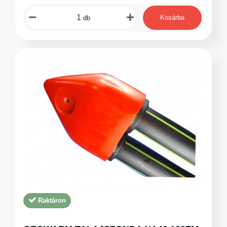
Kosárba
db
Raktáron