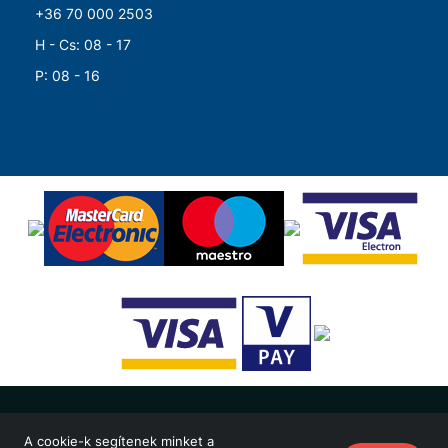
+36 70 000 2503
H - Cs: 08 - 17
P: 08 - 16
© Merkapt Zrt. 2026 Minden jog fenntartva!
A cookie-k segítenek minket a