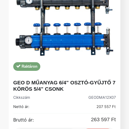
Raktáron
GEO D MŰANYAG 6/4" OSZTÓ-GYŰJTŐ 7
KÖRÖS 5/4" CSONK
Cikkszám
GEODMA12X07
Nettó ár:
207 557 Ft
263 597 Ft
Bruttó ár: