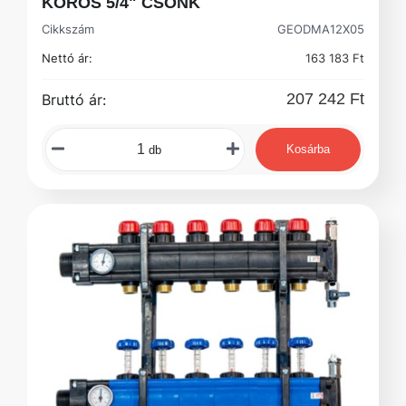
KÖRÖS 5/4" CSONK
Cikkszám
GEODMA12X05
Nettó ár:
163 183 Ft
207 242 Ft
Bruttó ár:
Kosárba
db