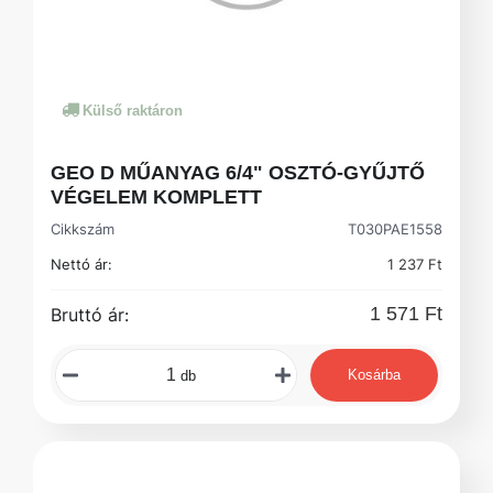
Külső raktáron
GEO D MŰANYAG 6/4" OSZTÓ-GYŰJTŐ
VÉGELEM KOMPLETT
Cikkszám
T030PAE1558
Nettó ár:
1 237 Ft
1 571 Ft
Bruttó ár:
Kosárba
db