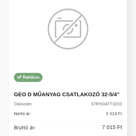
Raktáron
GEO D MŰANYAG CSATLAKOZÓ 32-5/4"
Cikkszám
STR150ATT3203
Nettó ár:
5 524 Ft
7 015 Ft
Bruttó ár: