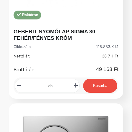
Raktáron
GEBERIT NYOMÓLAP SIGMA 30
FEHÉR/FÉNYES KRÓM
Cikkszám
115.883.KJ.1
Nettó ár:
38 711 Ft
49 163 Ft
Bruttó ár:
Kosárba
db