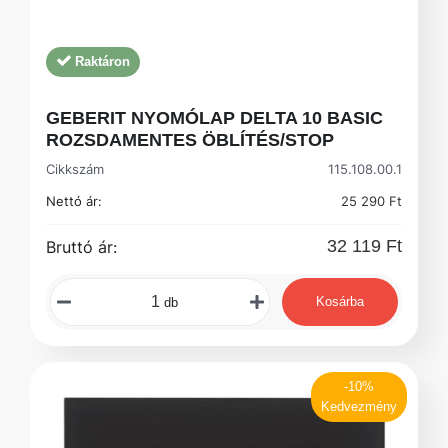
Raktáron
GEBERIT NYOMÓLAP DELTA 10 BASIC
ROZSDAMENTES ÖBLÍTÉS/STOP
Cikkszám
115.108.00.1
Nettó ár:
25 290 Ft
32 119 Ft
Bruttó ár:
Kosárba
db
-10%
Kedvezmény