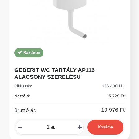
Raktáron
GEBERIT WC TARTÁLY AP116
ALACSONY SZERELÉSŰ
Cikkszám
136.430.11.1
Nettó ár:
15 729 Ft
19 976 Ft
Bruttó ár:
Kosárba
db