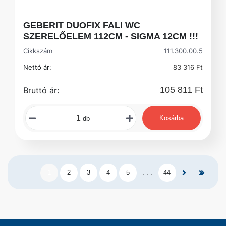
GEBERIT DUOFIX FALI WC
SZERELŐELEM 112CM - SIGMA 12CM !!!
Cikkszám
111.300.00.5
Nettó ár:
83 316 Ft
105 811 Ft
Bruttó ár:
Kosárba
db
1
2
3
4
5
. . .
44