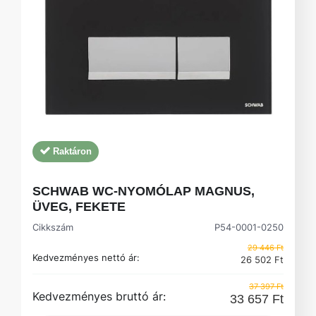
Raktáron
SCHWAB WC-NYOMÓLAP MAGNUS,
ÜVEG, FEKETE
Cikkszám
P54-0001-0250
29 446 Ft
Kedvezményes nettó ár:
26 502 Ft
37 397 Ft
Kedvezményes bruttó ár:
33 657 Ft