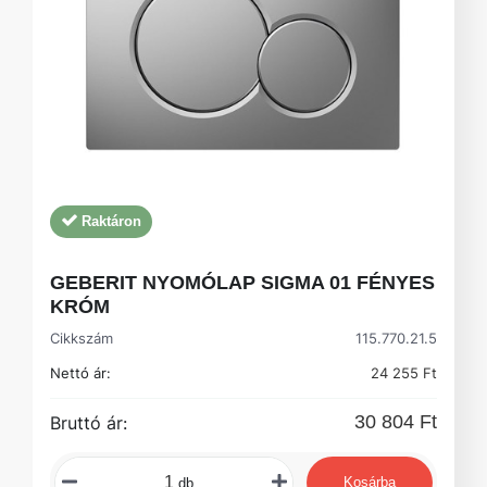
Raktáron
GEBERIT NYOMÓLAP SIGMA 01 FÉNYES
KRÓM
Cikkszám
115.770.21.5
Nettó ár:
24 255 Ft
30 804 Ft
Bruttó ár:
Kosárba
db