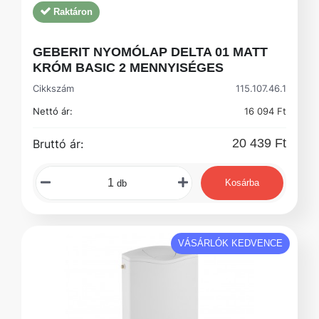
Raktáron
GEBERIT NYOMÓLAP DELTA 01 MATT
KRÓM BASIC 2 MENNYISÉGES
Cikkszám
115.107.46.1
Nettó ár:
16 094 Ft
20 439 Ft
Bruttó ár:
Kosárba
db
VÁSÁRLÓK KEDVENCE