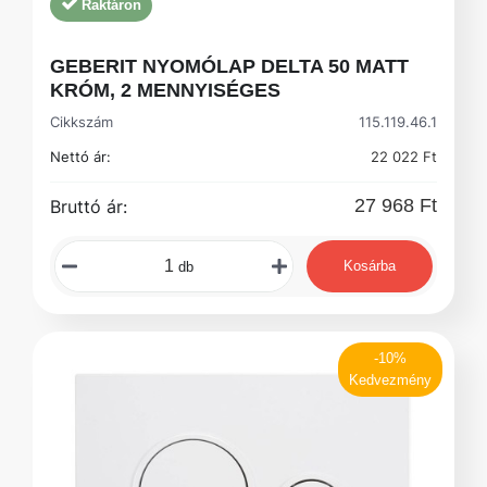
Raktáron
GEBERIT NYOMÓLAP DELTA 50 MATT
KRÓM, 2 MENNYISÉGES
Cikkszám
115.119.46.1
Nettó ár:
22 022 Ft
27 968 Ft
Bruttó ár:
Kosárba
db
-10%
Kedvezmény