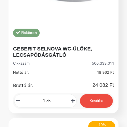
Raktáron
GEBERIT SELNOVA WC-ÜLŐKE,
LECSAPÓDÁSGÁTLÓ
Cikkszám
500.333.01.1
Nettó ár:
18 962 Ft
24 082 Ft
Bruttó ár:
Kosárba
db
-10%