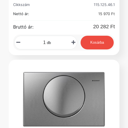
Cikkszám
115.125.46.1
Nettó ár:
15 970 Ft
20 282 Ft
Bruttó ár:
Kosárba
db