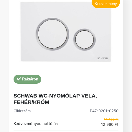
Kedvezmény
Raktáron
SCHWAB WC-NYOMÓLAP VELA,
FEHÉR/KRÓM
Cikkszám
P47-0201-0250
14 400 Ft
Kedvezményes nettó ár:
12 960 Ft