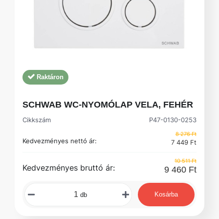
Raktáron
SCHWAB WC-NYOMÓLAP VELA, FEHÉR
Cikkszám
P47-0130-0253
8 276 Ft
Kedvezményes nettó ár:
7 449 Ft
10 511 Ft
Kedvezményes bruttó ár:
9 460 Ft
Kosárba
db