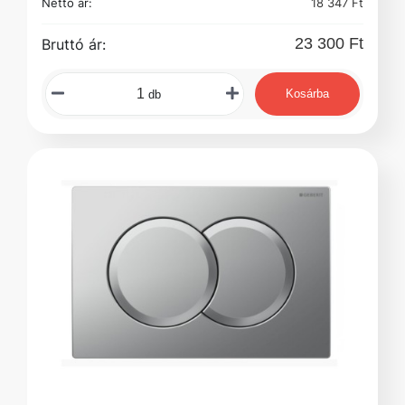
Nettó ár:
18 347 Ft
23 300 Ft
Bruttó ár:
Kosárba
db