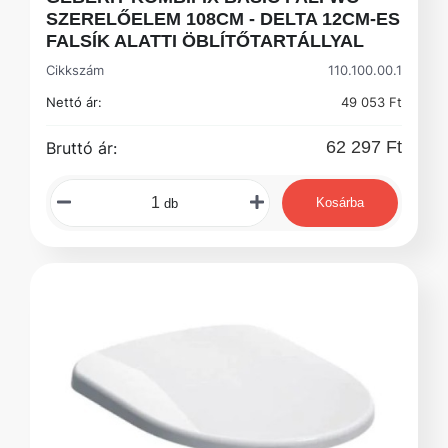
SZERELŐELEM 108CM - DELTA 12CM-ES
FALSÍK ALATTI ÖBLÍTŐTARTÁLLYAL
Cikkszám
110.100.00.1
Nettó ár:
49 053 Ft
62 297 Ft
Bruttó ár:
Kosárba
db