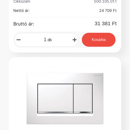
Cikkszám
500.335.01.1
Nettó ár:
24 709 Ft
31 381 Ft
Bruttó ár:
Kosárba
db