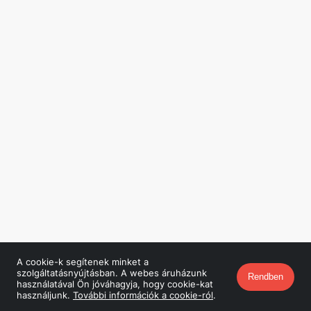
A cookie-k segítenek minket a
szolgáltatásnyújtásban. A webes áruházunk
Rendben
használatával Ön jóváhagyja, hogy cookie-kat
használjunk.
További információk a cookie-ról
.