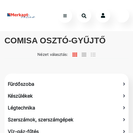
COMISA OSZTÓ-GYŰJTŐ
Nézet választás:
Fürdőszoba
Készülékek
Légtechnika
Szerszámok, szerszámgépek
Víz-gáz-fűtés