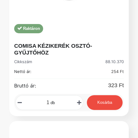
Raktáron
COMISA KÉZIKERÉK OSZTÓ-
GYŰJTŐHÖZ
Cikkszám
88.10.370
Nettó ár:
254 Ft
323 Ft
Bruttó ár:
Kosárba
db