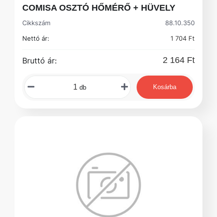
COMISA OSZTÓ HŐMÉRŐ + HÜVELY
Cikkszám
88.10.350
Nettó ár:
1 704 Ft
2 164 Ft
Bruttó ár:
Kosárba
db