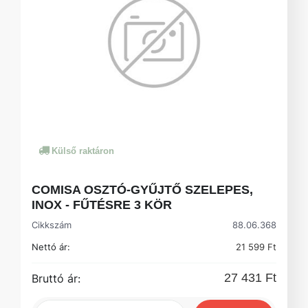
Külső raktáron
COMISA OSZTÓ-GYŰJTŐ SZELEPES,
INOX - FŰTÉSRE 3 KÖR
Cikkszám
88.06.368
Nettó ár:
21 599 Ft
27 431 Ft
Bruttó ár: