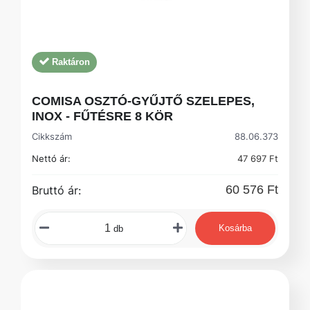
Raktáron
COMISA OSZTÓ-GYŰJTŐ SZELEPES,
INOX - FŰTÉSRE 8 KÖR
Cikkszám
88.06.373
Nettó ár:
47 697 Ft
60 576 Ft
Bruttó ár:
Kosárba
db