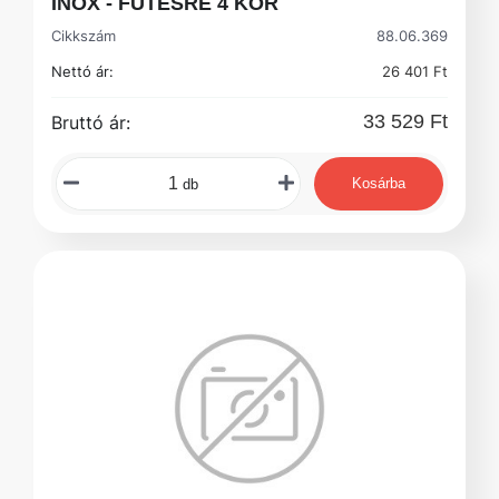
INOX - FŰTÉSRE 4 KÖR
Cikkszám
88.06.369
Nettó ár:
26 401 Ft
33 529 Ft
Bruttó ár:
Kosárba
db