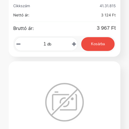
Cikkszám
41.31.815
Nettó ár:
3 124 Ft
3 967 Ft
Bruttó ár:
Kosárba
db