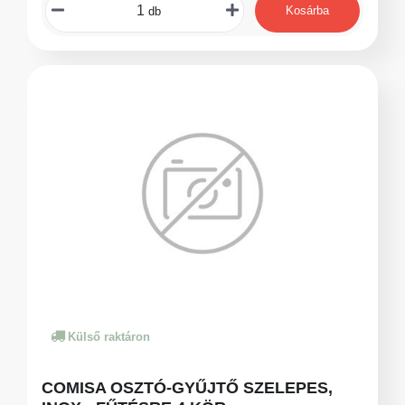
Kosárba
db
Külső raktáron
COMISA OSZTÓ-GYŰJTŐ SZELEPES,