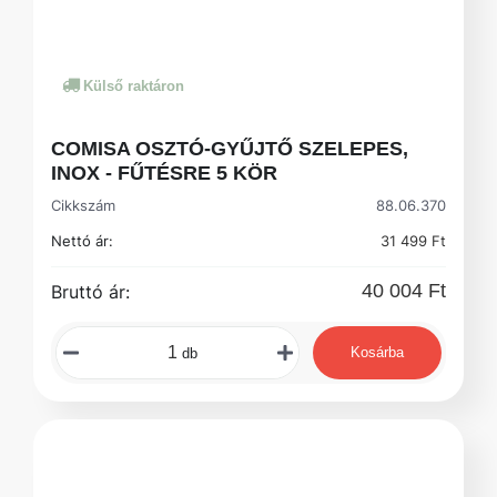
Külső raktáron
COMISA OSZTÓ-GYŰJTŐ SZELEPES,
INOX - FŰTÉSRE 5 KÖR
Cikkszám
88.06.370
Nettó ár:
31 499 Ft
40 004 Ft
Bruttó ár:
Kosárba
db