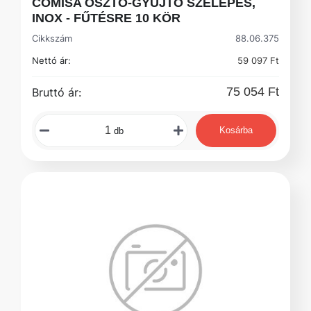
COMISA OSZTÓ-GYŰJTŐ SZELEPES,
INOX - FŰTÉSRE 10 KÖR
Cikkszám
88.06.375
Nettó ár:
59 097 Ft
75 054 Ft
Bruttó ár:
Kosárba
db