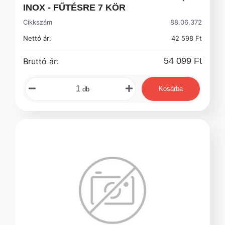
INOX - FŰTÉSRE 7 KÖR
Cikkszám
88.06.372
Nettó ár:
42 598 Ft
54 099 Ft
Bruttó ár:
Kosárba
db