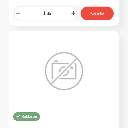
Kosárba
db
Raktáron