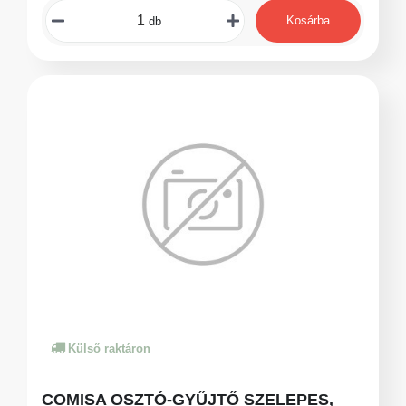
Kosárba
db
Külső raktáron
COMISA OSZTÓ-GYŰJTŐ SZELEPES,