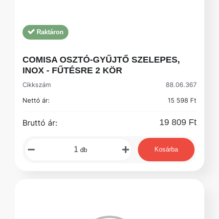
Raktáron
COMISA OSZTÓ-GYŰJTŐ SZELEPES,
INOX - FŰTÉSRE 2 KÖR
Cikkszám
88.06.367
Nettó ár:
15 598 Ft
19 809 Ft
Bruttó ár:
Kosárba
db