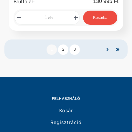
130 995 Ft
Bruttó ár:
Kosárba
db
1
2
3
FELHASZNÁLÓ
Kosár
Regisztráció