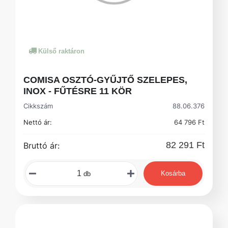
Külső raktáron
COMISA OSZTÓ-GYŰJTŐ SZELEPES,
INOX - FŰTÉSRE 11 KÖR
Cikkszám
88.06.376
Nettó ár:
64 796 Ft
82 291 Ft
Bruttó ár:
Kosárba
db