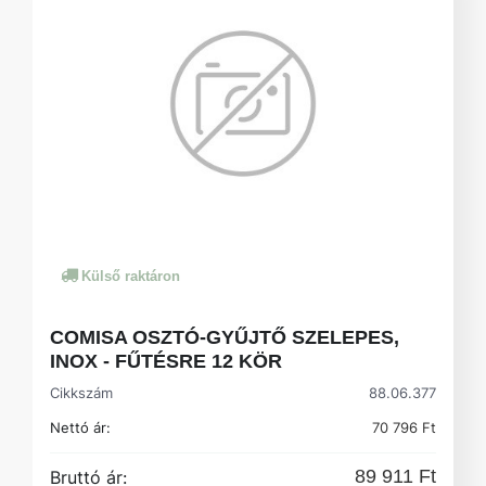
Külső raktáron
COMISA OSZTÓ-GYŰJTŐ SZELEPES,
INOX - FŰTÉSRE 12 KÖR
Cikkszám
88.06.377
Nettó ár:
70 796 Ft
89 911 Ft
Bruttó ár: