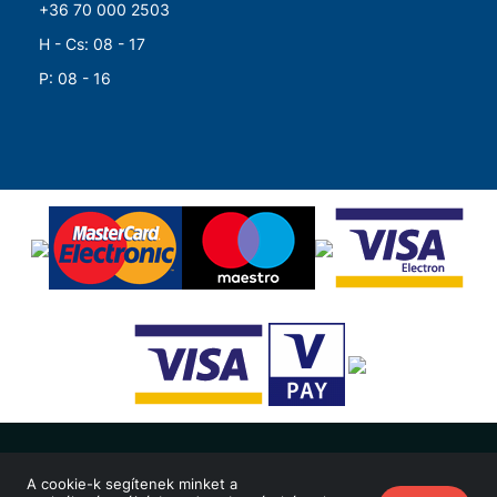
+36 70 000 2503
H - Cs: 08 - 17
P: 08 - 16
© Merkapt Zrt. 2026 Minden jog fenntartva!
A cookie-k segítenek minket a