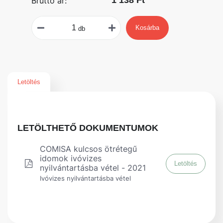
1 138 Ft
Bruttó ár:
Kosárba
db
Letöltés
LETÖLTHETŐ DOKUMENTUMOK
COMISA kulcsos ötrétegű
idomok ivóvizes
Letöltés
nyilvántartásba vétel - 2021
Ivóvizes nyilvántartásba vétel