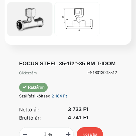
FOCUS STEEL 35-1/2"-35 BM T-IDOM
Cikkszám
FS180130G3512
Raktáron
Szállítási költség
2 184 Ft
3 733 Ft
Nettó ár:
4 741 Ft
Bruttó ár:
Kosárba
db