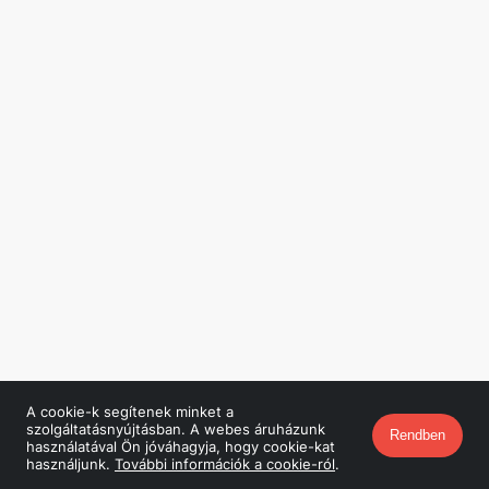
A cookie-k segítenek minket a
szolgáltatásnyújtásban. A webes áruházunk
Rendben
használatával Ön jóváhagyja, hogy cookie-kat
használjunk.
További információk a cookie-ról
.