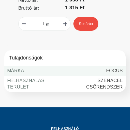
Nettó ár:
1 315 Ft
Bruttó ár:
Kosárba
m
Tulajdonságok
MÁRKA
FOCUS
FELHASZNÁLÁSI
SZÉNACÉL
TERÜLET
CSŐRENDSZER
FELHASZNÁLÓ