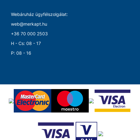
Webáruház ügyfélszolgálat:
web@merkapt.hu
+36 70 000 2503
H - Cs: 08 - 17
P: 08 - 16