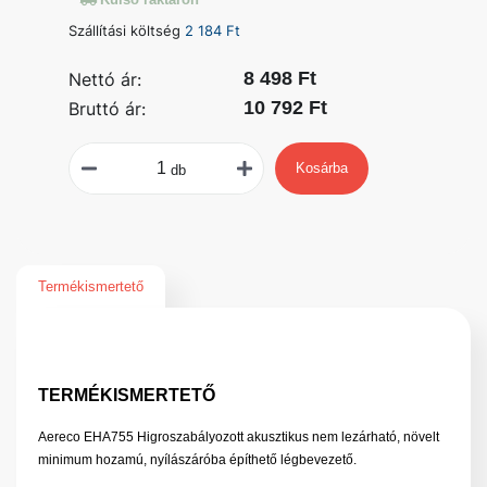
Szállítási költség
2 184 Ft
8 498 Ft
Nettó ár:
10 792 Ft
Bruttó ár:
Kosárba
db
Termékismertető
TERMÉKISMERTETŐ
Aereco EHA755 Higroszabályozott akusztikus nem lezárható, növelt
minimum hozamú, nyílászáróba építhető légbevezető.