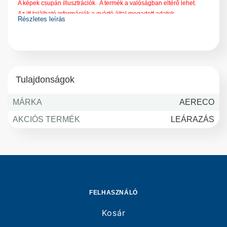
A képek csupán illusztrációk. A termék a valóságban eltérő lehet.
Az itt található információk a gyártó által megadott adatok.
Részletes leírás
A gyártók a termékek adatait bármikor, előzetes bejelentés nélkül
megváltoztathatják.
Változásért, eltérésért nem tudunk felelősséget vállalni!
Tulajdonságok
MÁRKA
AERECO
AKCIÓS TERMÉK
LEÁRAZÁS
FELHASZNÁLÓ
Kosár