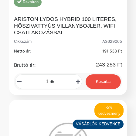
Raktáron
ARISTON LYDOS HYBRID 100 LITERES,
HŐSZIVATTYÚS VILLANYBOJLER, WIFI
CSATLAKOZÁSSAL
Cikkszám
A3629065
Nettó ár:
191 538 Ft
243 253 Ft
Bruttó ár:
Kosárba
db
-5%
Kedvezmény
VÁSÁRLÓK KEDVENCE