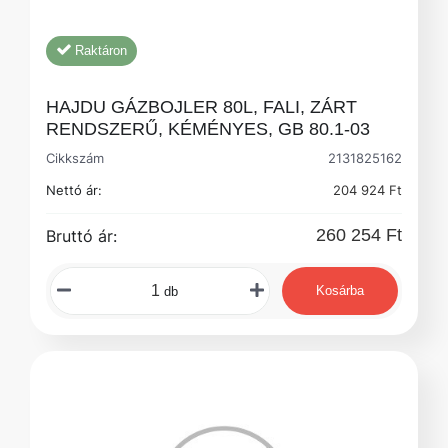
Raktáron
HAJDU GÁZBOJLER 80L, FALI, ZÁRT
RENDSZERŰ, KÉMÉNYES, GB 80.1-03
Cikkszám
2131825162
Nettó ár:
204 924 Ft
260 254 Ft
Bruttó ár:
Kosárba
db