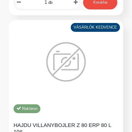
Kosárba
db
VÁSÁRLÓK KEDVENCE
Raktáron
HAJDU VILLANYBOJLER Z 80 ERP 80 L
10#