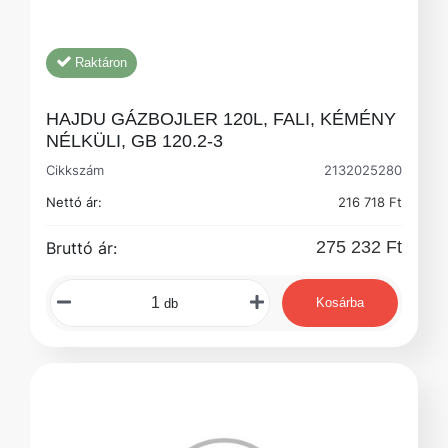
Raktáron
HAJDU GÁZBOJLER 120L, FALI, KÉMÉNY
NÉLKÜLI, GB 120.2-3
Cikkszám
2132025280
Nettó ár:
216 718 Ft
275 232 Ft
Bruttó ár:
Kosárba
db