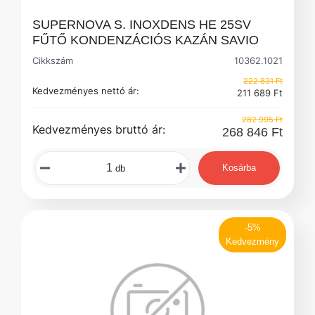
SUPERNOVA S. INOXDENS HE 25SV
FŰTŐ KONDENZÁCIÓS KAZÁN SAVIO
Cikkszám
10362.1021
222 831 Ft
Kedvezményes nettó ár:
211 689 Ft
282 995 Ft
Kedvezményes bruttó ár:
268 846 Ft
Kosárba
db
-5%
Kedvezmény