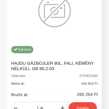
Raktáron
HAJDU GÁZBOJLER 80L, FALI, KÉMÉNY
NÉLKÜLI, GB 80.2-03
Cikkszám
2131825280
Nettó ár:
204 924 Ft
260 254 Ft
Bruttó ár:
Kosárba
db