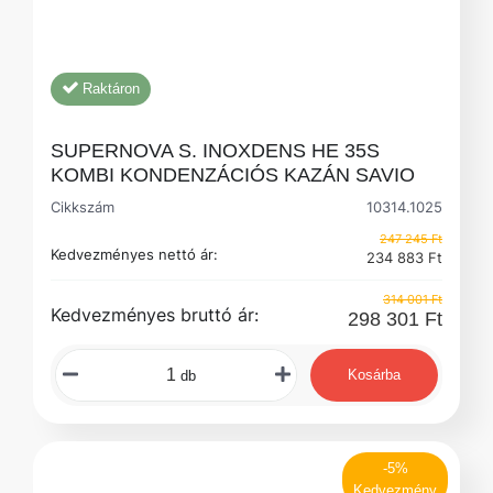
Raktáron
SUPERNOVA S. INOXDENS HE 35S
KOMBI KONDENZÁCIÓS KAZÁN SAVIO
Cikkszám
10314.1025
247 245 Ft
Kedvezményes nettó ár:
234 883 Ft
314 001 Ft
Kedvezményes bruttó ár:
298 301 Ft
Kosárba
db
-5%
Kedvezmény