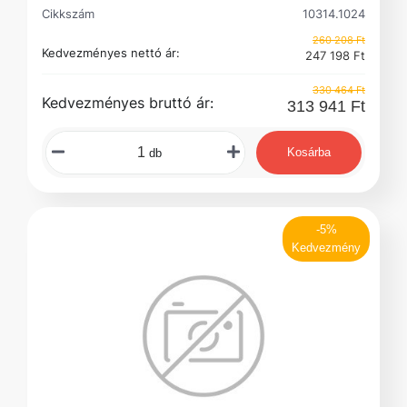
Cikkszám
10314.1024
260 208 Ft
Kedvezményes nettó ár:
247 198 Ft
330 464 Ft
Kedvezményes bruttó ár:
313 941 Ft
Kosárba
db
-5%
Kedvezmény