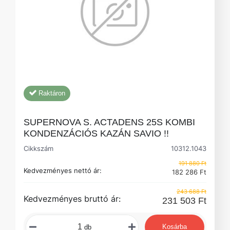
Raktáron
SUPERNOVA S. ACTADENS 25S KOMBI
KONDENZÁCIÓS KAZÁN SAVIO !!
Cikkszám
10312.1043
191 880 Ft
Kedvezményes nettó ár:
182 286 Ft
243 688 Ft
Kedvezményes bruttó ár:
231 503 Ft
Kosárba
db