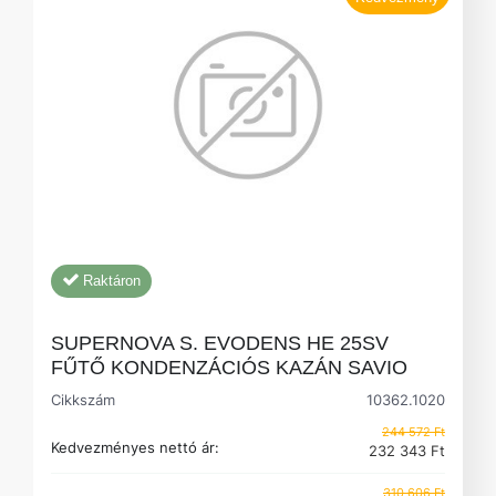
Raktáron
SUPERNOVA S. EVODENS HE 25SV
FŰTŐ KONDENZÁCIÓS KAZÁN SAVIO
Cikkszám
10362.1020
244 572 Ft
Kedvezményes nettó ár:
232 343 Ft
310 606 Ft