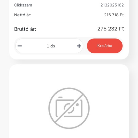
Cikkszám
2132025162
Nettó ár:
216 718 Ft
275 232 Ft
Bruttó ár:
Kosárba
db