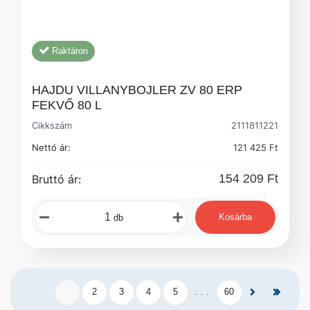
Raktáron
HAJDU VILLANYBOJLER ZV 80 ERP
FEKVŐ 80 L
Cikkszám
2111811221
Nettó ár:
121 425 Ft
154 209 Ft
Bruttó ár:
Kosárba
db
1
2
3
4
5
. . .
60