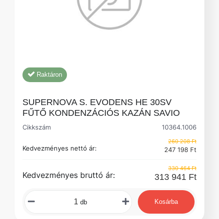
Raktáron
SUPERNOVA S. EVODENS HE 30SV
FŰTŐ KONDENZÁCIÓS KAZÁN SAVIO
Cikkszám
10364.1006
260 208 Ft
Kedvezményes nettó ár:
247 198 Ft
330 464 Ft
Kedvezményes bruttó ár:
313 941 Ft
Kosárba
db